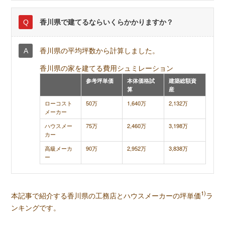
香川県で建てるならいくらかかりますか？
香川県の平均坪数から計算しました。
香川県の家を建てる費用シュミレーション
参考坪単価
本体価格試
建築総額資
算
産
ローコスト
50万
1,640万
2,132万
メーカー
ハウスメー
75万
2,460万
3,198万
カー
高級メーカ
90万
2,952万
3,838万
ー
1)
本記事で紹介する香川県の工務店とハウスメーカーの坪単価
ラ
ンキングです。