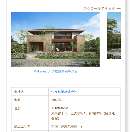
スクロールできます
スクロールできます
40代男性
建物のハード自体はしっかりしていると思います。
一般ハウス
安心して住める建物です。会社自体しっかりしてい
我が家は軽
るのでしょう。 ただ、セールスや設計については担
性、耐震性
G
当によって実力にばらつきがあるように思います。
だ、一つメ
MyForestBF
の建築事例を見る
年功序列の大企業なので、現場にいる人は若くて経
あります。
験の少ない人が多いからだと思います。私は収納、
き戸を多用
外構の提案力がない担当にあたり、妻が泣いてま
部品で、壊
会社名
住友林業株式会社
す。。 アフターフォローは弱いです。ルールに決め
閉まらなく
創業
1948年
られたことをやるだけです。 値段はなんでも高いで
なる。また
住所
〒100-8270
す。高い理由は国内生産、固定費が高いのでしょ
で引き戸を
東京都千代田区大手町1丁目3番2号（経団連
会館）
う。プライドも高いです。
す。
施工エリア
全国（沖縄県を除く）