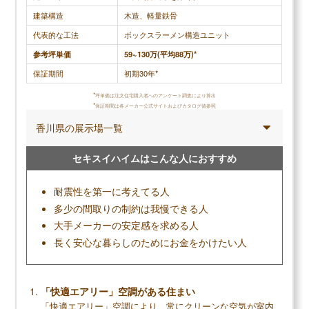
デザインも文句なしに気に入っています。インテリ
うに、とて
建築構造
木造、軽量鉄骨
アコーディネーターがついてくれ、壁紙やカーテン
だいたい決
代表的な工法
ボックスラーメン構造ユニット
の色などのアドバイスをして下さったのも素人とし
と、インテ
参考坪単価
59~130万(平均88万)*
ては大変助かりました。ただデザインの関係で開口
も教えてく
保証期間
初期30年*
部が多い事が影響しているのか、期待していたより
のアフター
断熱性はなく、普通に夏は暑く冬は寒いのは残念。
話を聞いて
*
坪単価は注文住宅購入者へのアンケート調査により算出
*
保証期間は各メーカー公式サイトおよびカタログ値参照
営業担当をはじめ作業に来る職人達も皆礼儀正しく
した。価格
香川県の展示場一覧
仕事も丁寧でさすが大手だと感じました。断熱性さ
くれました
えあれば大満足だったと思います。
セキスイハイムはこんな人におすすめ
耐震性を第一に考えてる人
調査概要
多少の間取りの制約は我慢できる人
調査方法：インターネット調査
大手メーカーの安定感を求める人
調査対象：三井ホームで注文住宅を建てた人
長く安心な暮らしのためにお金をかけたい人
「快適エアリー」空調がある住まい
メリット
「快適エアリー」空調により、常にクリーンな空気が室内