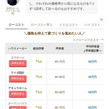
し、それぞれの価格帯から気になるものを1つ
ずつ請求して比べるのもおすすめです。
塩野(元ハウ
スメーカー社
員)
ローコスト
ローコスト寄り
ミドルコスト
ハイコスト
＼価格を抑えて家づくりを進めたい人／
スクロールできます
平均坪単価
ハウスメーカー
総合評価
坪単価
↓坪単価記事へ
タマホーム
3.5
40~70万
50万円
評判を見る
アイダ設計
3.3
40~60万
50万円
評判を見る
アキュラホーム
3.3
30~80万
59万円
評判を見る
オープンハウス
3.0
35~70万
55万円
評判を見る