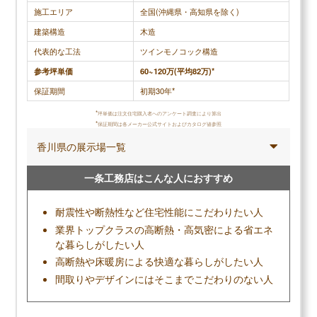
施工エリア
全国(沖縄県・高知県を除く)
したが、やはり傷がつかない、または目立たず、そ
の後のメンテナンスが不要なのでとても気に入って
建築構造
木造
います。
代表的な工法
ツインモノコック構造
参考坪単価
60~120万(平均82万)*
保証期間
初期30年*
調査概要
*
坪単価は注文住宅購入者へのアンケート調査により算出
*
調査方法：インターネット調査
保証期間は各メーカー公式サイトおよびカタログ値参照
調査対象：セキスイハイムで注文住宅を建てた人
香川県の展示場一覧
一条工務店はこんな人におすすめ
メリット
耐震性や断熱性など住宅性能にこだわりたい人
業界トップクラスの高断熱・高気密による省エネ
構造躯体の多くが工場生産で品質のばらつきが
な暮らしがしたい人
少なく、工期が短い
高断熱や床暖房による快適な暮らしがしたい人
鉄骨造特有の高耐震・高耐久な家が建てられる
間取りやデザインにはそこまでこだわりのない人
実績のある大手だからこその安定性