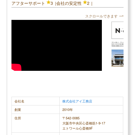
＼大和ハウスの口コミ評判／
アフターサポート
3
会社の安定性
2
▶
住友林業評判は？建てた人に聞きました
口コミ評判平均
3.6 (9件)
▶
住友林業の坪単価はいくら？
スクロールできます
スクロールできます
▶
住友林業で建てて後悔した点、良かった点は？
30代女性
現在は、ヘーベルハウスに住んでいますが、結婚す
もっとも不
る前に両親と大和ハウスで実家を建て替えました。
え話し合う
大和ハウスは、大手ハウスメーカーなのでアフター
結果的に希
サービスがしっかりとしていると思い契約しました
今実際に住ん
が、5年もしないうちに2階トイレの壁が膨れ上がっ
のかたは、
てきたので3回クレームを入れてやっと状況を確認
できる営業
しに来たもののその後一切来ず、壁を直してくれな
ースにのせ
会社名
株式会社アイ工務店
いまま現在に至っている最低のハウスメーカーと思
ても後悔して
創業
2010年
っています。耐久性や耐久性は、ヘーベルハウスに
や窓のサイズ
住所
〒542-0085
比べて低いだけでなくツーバイフォー住宅よりも低
は静かで暖
大阪市中央区心斎橋筋1-9-17
エトワール心斎橋9F
く感じられ、強い台風や地震の際には2階が少し揺
もっとも満