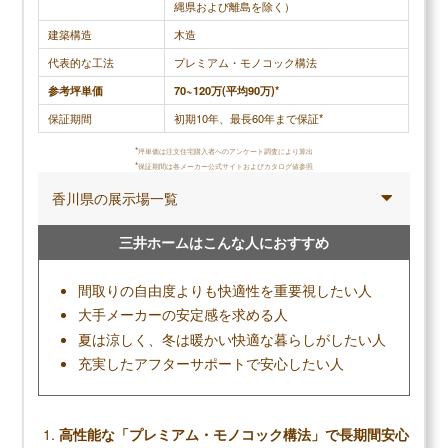
縄県および離島を除く）
ービスも頂けました。 ただネットに書いている坪単
建築構造
木造
価よりは 少し高くてびっくりしました。 断熱性は
代表的な工法
プレミアム・モノコック構法
かなり満足しています。耐震設備もそれなりに整っ
ていますので、大きな地震が来ても大丈夫だろうと
参考坪単価
70~120万(平均90万)*
安心しています。 ただ担当の方がお客さんが多く付
保証期間
初期10年、最長60年まで保証*
いていたので よく約束の期限が過ぎることがあり
*
坪単価は注文住宅購入者へのアンケート調査により算出
そこは少し不信感がありました。 間取りもかなり自
*
保証期間は各メーカー公式サイトおよびカタログ値参照
由が効きますので 通常のハウスメーカーよりは か
香川県の展示場一覧
なり融通が効くと思います。
三井ホームはこんな人におすすめ
間取りの自由度よりも快適性を重要視したい人
調査概要
大手メーカーの安定感を求める人
調査方法：インターネット調査
夏は涼しく、冬は暖かい快適な暮らしがしたい人
調査対象：アイ工務店で注文住宅を建てた人
充実したアフターサポートで安心したい人
高性能な「プレミアム・モノコック構法」で長期間安心
メリット