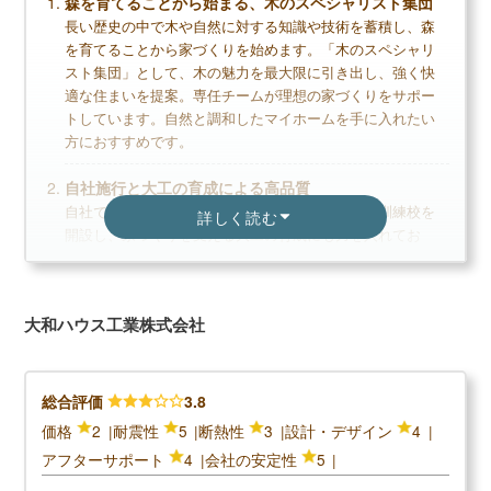
森を育てることから始まる、木のスペシャリスト集団
長い歴史の中で木や自然に対する知識や技術を蓄積し、森
高価格帯なのできちんとしたローン計画が必要
を育てることから家づくりを始めます。「木のスペシャリ
断熱性能は平均点くらい
スト集団」として、木の魅力を最大限に引き出し、強く快
適な住まいを提案。専任チームが理想の家づくりをサポー
トしています。自然と調和したマイホームを手に入れたい
無料+3分で完了
方におすすめです。
【LIFULL公式】
自社施行と大工の育成による高品質
カタログを一括で取り寄せる
自社でも施工工事を行っている住友林業は企業内訓練校を
詳しく読む
開設し、家づくりを支える大工の育成にも力を入れてお
カタログ請求が理想の家づくりの第一歩
り、施工技術の評判も高く信頼性があります。一般的に下
請けや加盟店に依頼することが多いため、施工工事にはば
家のイメージづくりから始めよう
らつきが出る場合がありますが、住友林業ではそれを避け
大和ハウス工業株式会社
られるので安心してマイホームを建てられます。
積水ハウスの読まれている記事
自由設計で自分だけの理想の家を実現
▶
積水ハウス評判は？建てた人に聞きました
自由度が高く、自分だけの理想の家を実現できます。住友
総合評価
3.8
林業で家を建てた方を対象に行った設計満足度調査では満
▶
積水ハウスの坪単価はいくら？
価格
2
耐震性
5
断熱性
3
設計・デザイン
4
足度97%と多くの方が住友林業の設計力を高く評価していま
▶
積水ハウスで建てて後悔した点、良かった点は？
アフターサポート
4
会社の安定性
5
す。自分に合ったプランを提案してもらえるのが魅力で
す。