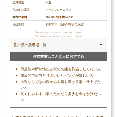
建築構造
木造
代表的な工法
ビッグフレーム構法
調査概要
調査方法：インターネット調査
参考坪単価
70~120万(平均95万)*
調査対象：積水ハウスで注文住宅を建てた人
保証期間
初期30年、最長60年まで保証*
*
坪単価は注文住宅購入者へのアンケート調査により算出
*
保証期間は各メーカー公式サイトおよびカタログ値参照
香川県の展示場一覧
メリット
住友林業はこんな人におすすめ
高い耐震性で地震がきても住み続けられる
開放感あふれるリビングなど間取りの自由度が
耐震性や断熱性など家の性能も妥協したくない人
高い
開放的で日当たりのいいリビングがほしい人
性能もデザイン性も一級品の外壁(ベルバーン)
木造ならではの温かみや落ち着ける家に仕上げた
永年保証など手厚いサポートで生涯安心して暮
い人
らせる
長く住みやすい家のためなら多少お金をかけたい
人
デメリット