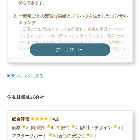
安心できます。
一邸宅ごとの豊富な実績とノウハウを生かしたコンサル
ティング
一邸宅ごとに専任スタッフを配置し、豊富な実績とノウハ
ウを生かしたコンサルティングを行っています。建築士や
クリエイター集団の「チーフアーキテクト」が、専門家視
点のアドバイスでオーナーと共に世界でただ1つの一邸を作
詳しく読む
り上げます。理想の暮らしを実現するためのきめ細かいサ
ポートが魅力です。
手厚いアフターケアで安心の定期点検
▶ランキングに戻る
住宅購入後の定期点検に力を入れています。長期的にサポ
ートし安心して暮らせるように、引き渡し後から3ヶ月・1
年・2年・5年・10 年・15年・20年・25年に点検を実施して
住友林業株式会社
います。専門スタッフによるメンテナンスできちんとした
管理を行っています。
総合評価
4.2
価格
2
耐震性
4
断熱性
4
設計・デザイン
5
＼積水ハウスの口コミ評判／
アフターサポート
5
会社の安定性
5
口コミ評判平均
4.3 (10件)