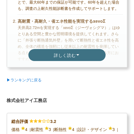
とで、最大60年までの保証が可能です。60年を超えた場合
も、調査の上耐久性能診断書を作成してサポートします。
高耐震・高耐久・省エネ性能を実現するxevoΣ
天井高2.72mを実現する「xevoΣ（ジーヴォシグマ）」はゆ
デメリット
とりある空間と豊かな照明環境を提供してくれます。さら
に「外張り断熱通気外壁」を用いて断熱性と省エネ性を高
高価格で経済的に負担が大きい
め、全体の構造を強靭にし従来以上の耐震性を発揮してい
ウッドショックによる価格変動を受けやすい
る点も魅力。解放感があり心地の良い空間を求める方にお
詳しく読む
すすめ。
無料+3分で完了
最高等級の耐震性能！
木造と鉄骨造の両方で家づくりで、どちらも最高等級の耐
【LIFULL公式】
▶ランキングに戻る
震性能に対応しています。トリプルコンバインドシステム
カタログを一括で取り寄せる
という耐震システムを採用している鉄骨造は、地震に強く
大きな損害を与える縦揺れの被害にも対応可能です。実大
株式会社アイ工務店
カタログ請求が理想の家づくりの第一歩
三次元震動破壊施設（E-ディフェンス）にて、震度7に相当
する175kineもの地震波に設定した実大耐震実験をクリアす
家のイメージづくりから始めよう
るなど、耐震性の高さも実証されています。
総合評価
3.2
価格
4
耐震性
3
断熱性
4
設計・デザイン
3
住友林業の読まれている記事