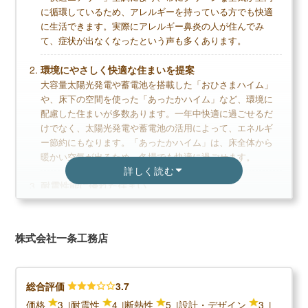
に循環しているため、アレルギーを持っている方でも快適
大手ならではの手厚いアフターサポートがある
に生活できます。実際にアレルギー鼻炎の人が住んでみ
高断熱で快適な暮らしが送れる
て、症状が出なくなったという声も多くあります。
木造トップクラスの耐震性で安心
環境にやさしく快適な住まいを提案
勾配吹き抜けや小屋裏空間など設計デザインに
大容量太陽光発電や蓄電池を搭載した「おひさまハイム」
こだわれる
や、床下の空間を使った「あったかハイム」など、環境に
配慮した住まいが多数あります。一年中快適に過ごせるだ
けでなく、太陽光発電や蓄電池の活用によって、エネルギ
ー節約にもなります。「あったかハイム」は、床全体から
デメリット
暖かい空気が出るため、冬場でも快適に過ごせます。
詳しく読む
ハイブランドで経済的負担が大きい
耐震性能に優れた住まい
壁を多く利用する工法なため開放的な空間は作
鉄骨住宅には、太くて強固な柱と梁の枠を強力に接合し、
りにくい
一体化させることで耐震性を高めた「ボックスラーメン構
造」を採用。工場生産されたユニットを、1本で1.5tの荷重
外壁メンテナンスや全館空調機器メンテナンス
株式会社一条工務店
にも耐えられるボルトを使って接合することで、耐震性能
等のコストがかかる
は高レベルです。耐震実験も工場見学で体験でき、安心し
て住まいを選択できます。
総合評価
3.7
無料+3分で完了
価格
3
耐震性
4
断熱性
5
設計・デザイン
3