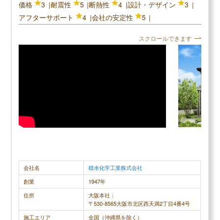
育て家族、多世帯家族など、ライフスタイルに合わせた居
価格
3
耐震性
5
断熱性
4
設計・デザイン
3
カタログ請求が理想の家づくりの第一歩
住空間へのこだわりに答え、開放感あふれる吹き抜けのあ
アフターサポート
4
会社の安定性
5
る家や、ロフト、バリアフリーなど、家族みんなの「もう
家のイメージづくりから始めよう
少し」を叶えた住まいを提供しています。個性的な住宅を
スクロールできます
建てられるので、他と被りたくないという方におすすめで
す。
アイ工務店の読まれている記事
▶
アイ工務店評判は？建てた人に聞きました
＼三井ホームの口コミ評判／
▶
アイ工務店の坪単価はいくら？
▶
アイ工務店で建てて後悔した点、良かった点は？
口コミ評判平均
4.5 (4件)
スクロールできます
40代女性
会社名
積水化学工業株式会社
おおむね満足しています。2×4の構造壁を配置しな
まず、営業
創業
1947年
いといけない関係で細かい間取りにやや制限はあり
手でした。
住所
大阪本社：
ましたが、全体的な間取りはほぼ要望通りに設計し
がされ、一
〒530-8565大阪市北区西天満2丁目4番4号
て下さいました。また内装、外装共に高級感があり
考えた作り
施工エリア
全国（沖縄県を除く）