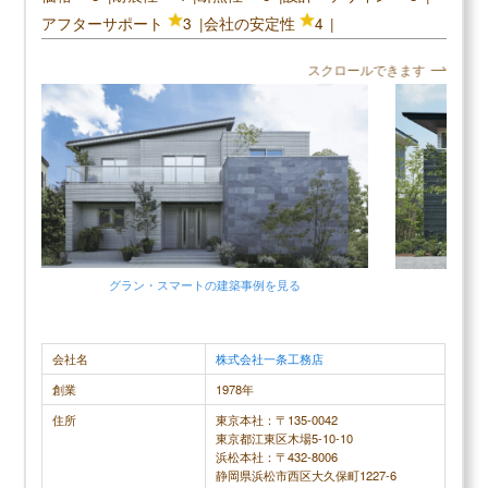
＼セキスイハイムの口コミ評判／
【LIFULL公式】
アフターサポート
3
会社の安定性
4
カタログを一括で取り寄せる
口コミ評判平均
4.0 (9件)
スクロールできます
スクロールできます
カタログ請求が理想の家づくりの第一歩
家のイメージづくりから始めよう
30代男性
三井ホームの読まれている記事
やはりセキスイハイムの工場での生産です。精密に
設計ミスが
▶
三井ホーム評判は？建てた人に聞きました
作られており、品質管理がとても良いです。工場生
が指定したも
▶
三井ホームの坪単価はいくら？
産なので天気に左右されないこともとても気に入っ
て、施工な
グラン・スマート
の建築事例を見る
グ
▶
三井ホームで建てて後悔した点、良かった点は？
ています。木造だと建築中どうしても雨天時に雨に
続行。トイ
当たってしまいますし、腐る可能性もあるのでこの
の位置を設
点がとても気に入っている部分です。また鉄骨のた
に、お祝い
会社名
株式会社一条工務店
め地震にも強く、岩手では東日本大震災が起きてい
来るなど、色
創業
1978年
ますので、安心して暮らすためにも地震に強いとい
かべに亀裂が
住所
東京本社：〒135-0042
うところがとても気に入っています。また外壁はタ
てたら建て
東京都江東区木場5-10-10
イルにしたことがとても良かったなと感じていま
来たことは、
浜松本社：〒432-8006
静岡県浜松市西区大久保町1227-6
す。タイルにしたことで初期費用は増えてしまいま