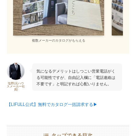
複数メーカーのカタログがもらえる
間
気になるデメリットはしつこい営業電話がく
る可能性ですが、自由記入欄に「電話連絡は
不要です」と明記すれば心配いりません。
塩野(元ハウ
スメーカー社
員)
【LIFULL公式】無料でカタログ一括請求する▶︎
タップできる目次