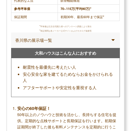
代表的な工法
鉄骨軸組構造
ていて、こちらが忘れていてもご連絡いただけます
感謝してい
参考坪単価
70~115万(平均90万)*
し、安心できます！
保証期間
初期30年、最長60年まで保証*
*
坪単価は注文住宅購入者へのアンケート調査により算出
*
保証期間は各メーカー公式サイトおよびカタログ値参照
調査概要
香川県の展示場一覧
調査方法：インターネット調査
調査対象：住友林業で注文住宅を建てた人
大和ハウスはこんな人におすすめ
耐震性を最優先に考えたい人
安心安全な家を建てるためならお金をかけられる
メリット
人
アフターサポートや安定性を重視する人
高い耐震性と断熱性で安全で快適な暮らしがで
きる
柱や壁のない広々とした空間作りが得意で間取
安心の60年保証！
りの自由度も高い
50年以上のノウハウと技術を活かし、長持ちする住宅を提
保証と点検が充実していて長く安心して暮らせ
供。定期的な点検サポートと長期保証を行います。初期保
る
証期間が終了した後も有料メンテナンスを定期的に行うこ
床や内装ドアなどで選べる木材の種類が多い