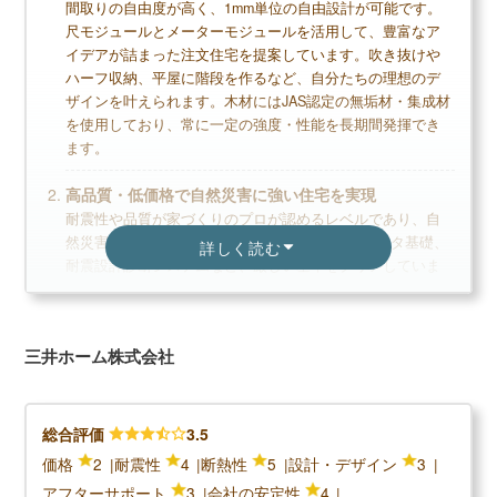
最長60年の長い保証期間で安心して生活できる
間取りの自由度が高く、1mm単位の自由設計が可能です。
尺モジュールとメーターモジュールを活用して、豊富なア
イデアが詰まった注文住宅を提案しています。吹き抜けや
ハーフ収納、平屋に階段を作るなど、自分たちの理想のデ
ザインを叶えられます。木材にはJAS認定の無垢材・集成材
デメリット
を使用しており、常に一定の強度・性能を長期間発揮でき
ます。
高価格なので、予算やローンをしっかり検討す
る必要あり
高品質・低価格で自然災害に強い住宅を実現
木造に比べると断熱性が取りづらい
耐震性や品質が家づくりのプロが認めるレベルであり、自
営業スタッフの対応について不満の口コミがあ
然災害に強い住宅を建築可能です。5倍耐力壁やベタ基礎、
詳しく読む
る
耐震設計診断システムなど、厳しい基準をクリアしていま
す。他のハウスメーカーと比較してもリーズナブルな価格
で提供しており、長期優良住宅の基準で対応しているた
無料+3分で完了
め、メンテナンスが少なくなることも魅力的です。
三井ホーム株式会社
【LIFULL公式】
快適な室内環境で一年中過ごしやすい住宅を実現
カタログを一括で取り寄せる
最新の省エネルギー基準に適合しており、セントラル換気
システム、遮熱・防水処理、オリジナルプレセットタイル
総合評価
3.5
など、快適な室内環境を実現。屋根裏に「透湿・遮熱シー
カタログ請求が理想の家づくりの第一歩
価格
2
耐震性
4
断熱性
5
設計・デザイン
3
ト」を採用することで、夏は涼しく冬は暖かい室内環境を
家のイメージづくりから始めよう
アフターサポート
3
会社の安定性
4