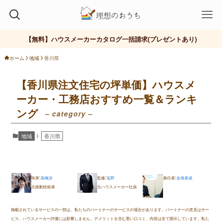
ハウスメーカー
ローコスト
工務店
おしゃれ
【無料】ハウスメーカーカタログ一括請求(プレゼントあり)
ホーム
地域
香川県
【香川県注文住宅の坪単価】ハウスメ
ーカー・工務店おすすめ一覧＆ランキ
ング
– category –
地域
香川県
:
:
:
執筆
高橋渉
監修
塩野
責任者
金海基成
元振動技術者
元ハウスメーカー社員
掲載されているサービスの一部は、私たちのパートナーのサービスの場合があります。パートナーの意見はサー
ビス、ハウスメーカー評価には影響しません。デメリットを含む悪い口コミ、内容は全て開示しています。私た