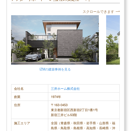
確立できます。アフターサービスも充実しており、有償メ
ンテナンスをしなくても初期サポートが20年間あるため、
スクロールできます
安心して暮らせます。
大和ハウスの読まれている記事
▶
大和ハウス評判は？建てた人に聞きました
＼アイ工務店の口コミ評判／
▶
大和ハウスの坪単価はいくら？
口コミ評判平均
4.5 (2件)
▶
大和ハウスで建てて後悔した点、良かった点は？
スクロールできます
20代男性
IZMの建築事例を見る
アイ工務店で建てたことは満足しています。 まずは
おおむね満
会社名
三井ホーム株式会社
担当営業の方が、役職者だったので何事も決めるの
ったので、
創業
1974年
が早かったです。建てたい家のイメージがあったの
さずに営業
住所
〒163-0453
ですが このイメージが良いと伝えると、前もっては
で満足のい
東京都新宿区西新宿2丁目1番1号
っきりと それでは予算で建たないと教えて頂きまし
空調も問題
新宿三井ビル53階
た。 現実もしっかり突きつけられましたが 後から
心して住む
施工エリア
全国（青森県・秋田県・岩手県・山形県・福
予算オーバーするよりも私は良かったです。 色々サ
島県・鳥取県・島根県・高知県・長崎県・沖