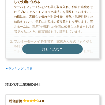
して快適に住める
ツーバイフォー工法をいち早く取り入れ、独自に進化させ
高い断熱性能など価格を抑えながらも高品質な
た「プレミアム・モノコック構法」を開発しています。こ
家づくり
の構法は、高耐久で優れた耐震性能、断熱・気密性能を兼
1mm単位の自由設計で空間を有効活用できる
ね備えており、長期にお客様の渡り暮らしを守ります。三
比較的ローコストで家づくりができる
井ホームは、震度7を想定した地震に60回以上耐えられる住
宅であることを、耐震実験を行い証明しています。
フルオーダーメイド住宅で、家族みんなの「もう少し」
を叶える
デメリット
詳しく読む
フルオーダーメイドにより間取りの自由度が高く、世界に1
大手に比べて保証が短い
つの自分だけの住宅を建てられます。営業マンを始め建築
家、設計担当者、インテリアコーディネーターなど各分野
20年目以降は点検も有償になる
の専門家が多数在籍しており、希望する複雑な間取りでも
商品ラインナップが少ない
▶ランキングに戻る
実現できる体制が整っています。外観も豊富なラインナッ
プから選択でき、家族みんなのデザイン感性に寄り添う提
案をしています。
積水化学工業株式会社
無料+3分で完了
ライフスタイルに合わせた居住空間
【LIFULL公式】
モノトーンを基調とした現代的なデザインから伝統的なデ
カタログを一括で取り寄せる
総合評価
4.0
ザインまで、高いデザイン性がウリです。共働き家族や子