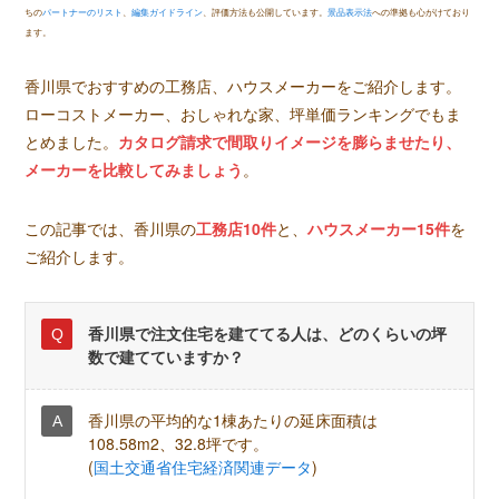
ちの
パートナーのリスト
、
編集ガイドライン
、評価方法も公開しています。
景品表示法
への準拠も心がけており
ます。
香川県でおすすめの工務店、ハウスメーカーをご紹介します。
ローコストメーカー、おしゃれな家、坪単価ランキングでもま
とめました。
カタログ請求で間取りイメージを膨らませたり、
メーカーを比較してみましょう
。
この記事では、香川県の
工務店10件
と、
ハウスメーカー15件
を
ご紹介します。
香川県で注文住宅を建ててる人は、どのくらいの坪
数で建てていますか？
香川県の平均的な1棟あたりの延床面積は
108.58m2、32.8坪です。
(
国土交通省住宅経済関連データ
)