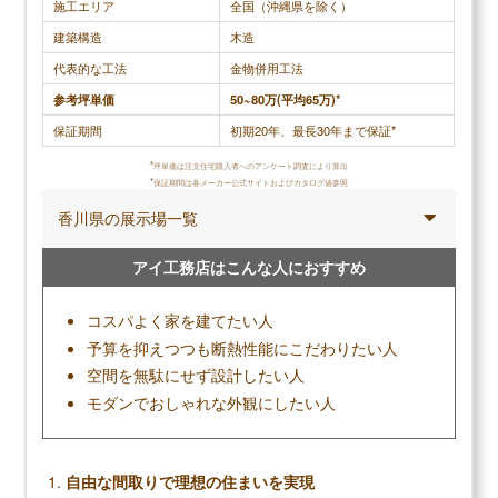
施工エリア
全国（沖縄県を除く）
れる感じがあり、神経質な母は不安で台風の際には
寧なところで
建築構造
木造
我が家に来る事が度々あります。大和ハウスは、建
ださいます
売住宅の外壁材14mmに比べて26mmと厚いもののヘ
丁寧に見て
代表的な工法
金物併用工法
ーベルハウスに比べてペラペラなので断熱性や防音
扇の掃除まで
参考坪単価
50~80万(平均65万)*
性が低く、快適に暮らすと言う観点では住宅性能が
は救われて
保証期間
初期20年、最長30年まで保証*
劣っているハウスメーカーです。
があります
*
坪単価は注文住宅購入者へのアンケート調査により算出
*
保証期間は各メーカー公式サイトおよびカタログ値参照
香川県の展示場一覧
調査概要
アイ工務店はこんな人におすすめ
調査方法：インターネット調査
調査対象：大和ハウスで注文住宅を建てた人
コスパよく家を建てたい人
予算を抑えつつも断熱性能にこだわりたい人
空間を無駄にせず設計したい人
メリット
モダンでおしゃれな外観にしたい人
鉄骨造特有の高耐震・高耐久な家が建てられる
実績のある大手だからこその安定性
自由な間取りで理想の住まいを実現