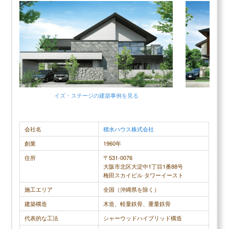
イズ・ステージ
の建築事例を見る
イ
会社名
積水ハウス株式会社
創業
1960年
住所
〒531-0076
大阪市北区大淀中1丁目1番88号
梅田スカイビル タワーイースト
施工エリア
全国（沖縄県を除く）
建築構造
木造、軽量鉄骨、重量鉄骨
代表的な工法
シャーウッドハイブリッド構造