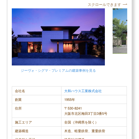
スクロールできます
＼住友林業の口コミ評判／
口コミ評判平均
4.3 (3件)
スクロールできます
40代女性
ジー
ジーヴォ・シグマ・プレミアムの建築事例を見る
1番良かったのは、営業さんとの出会いです。凄く
25年ほど前
知識の豊富な方で、こちらの希望と実際に可能なの
前から気に
か？とか、無理な場合は代替案などを提案してくだ
ルを見て参
会社名
大和ハウス工業株式会社
さったり、とても親身に対応していただけました。
をチェック
創業
1955年
なので、設計はほぼこちらの思い通りが叶ったと思
ル完成設計
住所
〒530-8241
大阪市北区梅田3丁目3番5号
っています。 工事が始まり、何回か現場に差し入れ
がじっくり
を持って行ったりしましたが、工事の方も現場のこ
ていただきま
施工エリア
全国（沖縄県を除く）
とを教えてくださったり、丁寧なお仕事を拝見させ
年経っても
建築構造
木造、軽量鉄骨、重量鉄骨
ていただきました。 アフターサービスもしっかりし
く安心して