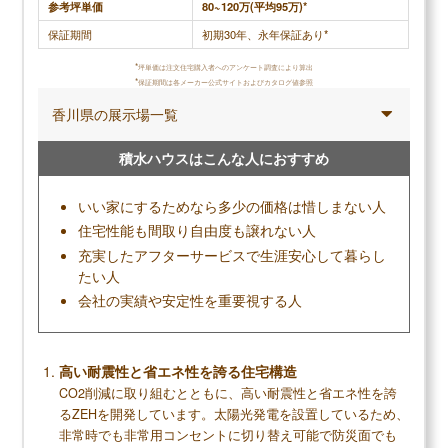
参考坪単価
80~120万(平均95万)*
保証期間
初期30年、永年保証あり*
*
坪単価は注文住宅購入者へのアンケート調査により算出
*
保証期間は各メーカー公式サイトおよびカタログ値参照
香川県の展示場一覧
積水ハウスはこんな人におすすめ
いい家にするためなら多少の価格は惜しまない人
住宅性能も間取り自由度も譲れない人
充実したアフターサービスで生涯安心して暮らし
たい人
会社の実績や安定性を重要視する人
高い耐震性と省エネ性を誇る住宅構造
CO2削減に取り組むとともに、高い耐震性と省エネ性を誇
るZEHを開発しています。太陽光発電を設置しているため、
非常時でも非常用コンセントに切り替え可能で防災面でも