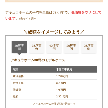
アキュラホームの平均坪単価は59万円*で、
低価格をウリにして
います
。
※当サイト調べ
＼総額をイメージしてみよう／
30坪実
35坪実
40坪実
20坪実
25坪実
例
例
例
例
例
アキュラホーム30坪のモデルケース
項目
本体工事費用
建物価格
1,770万円
付帯工事
351万円
諸経費
176万円
総額
2,301万円
アキュラホーム建築総額の見積もり