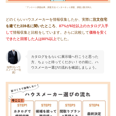
「アンケート調査結果」調査方法:インターネット調査、調査人数:228人
どのくらいハウスメーカーを情報収集したか、実際に
注文住宅
を建てた228名に聞いたところ
、
87%が6社以上のカタログ入手
して
情報収集と比較をしています。さらに比較して
価格を安く
できたと回答した人は80%以上
でした。
カタログをもらいに展示場へ行こうと思った
方、ちょっと待ってください！その前に、ハ
ウスメーカー選びの流れを確認しましょう。
塩野(元ハウ
スメーカー社
員)