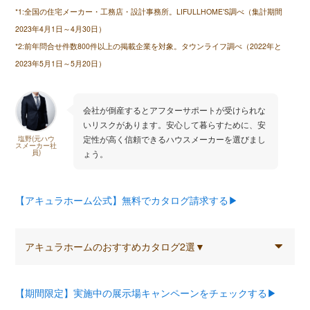
*1:全国の住宅メーカー・工務店・設計事務所。LIFULLHOME’S調べ（集計期間
2023年4月1日～4月30日）
*2:前年問合せ件数800件以上の掲載企業を対象。タウンライフ調べ（2022年と
2023年5月1日～5月20日）
会社が倒産するとアフターサポートが受けられな
いリスクがあります。安心して暮らすために、安
定性が高く信頼できるハウスメーカーを選びまし
塩野(元ハウ
スメーカー社
員)
ょう。
【アキュラホーム公式】無料でカタログ請求する▶︎
アキュラホームのおすすめカタログ2選▼
【期間限定】実施中の展示場キャンペーンをチェックする▶