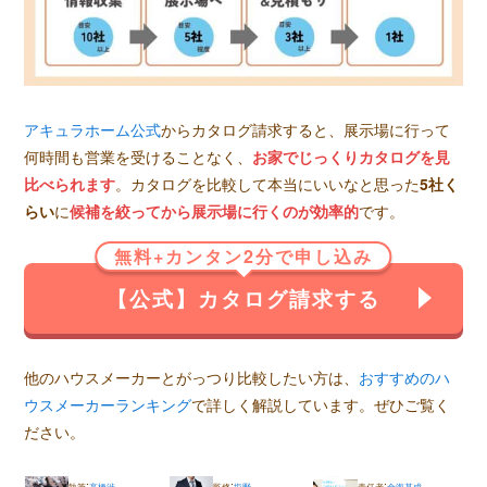
アキュラホーム公式
からカタログ請求すると、展示場に行って
何時間も営業を受けることなく、
お家でじっくりカタログを見
比べられます
。カタログを比較して本当にいいなと思った
5社く
らい
に
候補を絞ってから展示場に行くのが効率的
です。
無料+カンタン2分で申し込み
【公式】カタログ請求する
他のハウスメーカーとがっつり比較したい方は、
おすすめのハ
ウスメーカーランキング
で詳しく解説しています。ぜひご覧く
ださい。
:
:
:
執筆
高橋渉
監修
塩野
責任者
金海基成