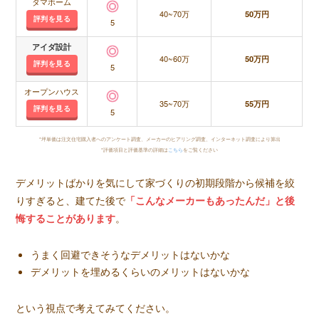
タマホーム
40~70万
50万円
評判を見る
5
アイダ設計
40~60万
50万円
評判を見る
5
オープンハウス
35~70万
55万円
評判を見る
5
*坪単価は注文住宅購入者へのアンケート調査、メーカーのヒアリング調査、インターネット調査により算出
*評価項目と評価基準の詳細は
こちら
をご覧ください
デメリットばかりを気にして家づくりの初期段階から候補を絞
りすぎると、建てた後で
「こんなメーカーもあったんだ」と後
悔することがあります
。
うまく回避できそうなデメリットはないかな
デメリットを埋めるくらいのメリットはないかな
という視点で考えてみてください。