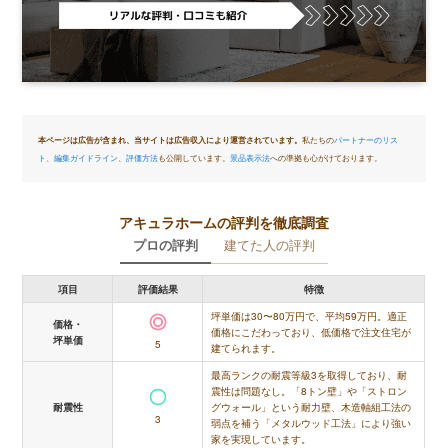
本ページは広告が含まれ、当サイトは広告収入により運営されています。
私たちの
パートナーのリス
ト
、
編集ガイドライン
、
評価方法
も公開しています。
景品表示法
への準拠も心がけております。
アキュラホームの評判を徹底調査
プロの評判
建てた人の評判
項目
評価結果
特徴
坪単価は30〜80万円で、平均59万円。適正
価格・
価格にこだわっており、低価格で注文住宅が
坪単価
5
建てられます。
最高ランクの耐震等級3を取得しており、耐
震性は問題なし。「8トン壁」や「ストロン
グウォール」という耐力壁、木造軸組工法の
耐震性
3
弱点を補う「メタルウッド工法」により強い
家を実現しています。