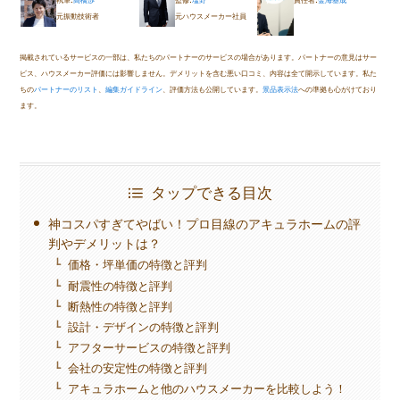
元振動技術者
元ハウスメーカー社員
掲載されているサービスの一部は、私たちのパートナーのサービスの場合があります。パートナーの意見はサー
ビス、ハウスメーカー評価には影響しません。デメリットを含む悪い口コミ、内容は全て開示しています。私た
ちの
パートナーのリスト
、
編集ガイドライン
、評価方法も公開しています。
景品表示法
への準拠も心がけており
ます。
タップできる目次
神コスパすぎてやばい！プロ目線のアキュラホームの評
判やデメリットは？
価格・坪単価の特徴と評判
耐震性の特徴と評判
断熱性の特徴と評判
設計・デザインの特徴と評判
アフターサービスの特徴と評判
会社の安定性の特徴と評判
アキュラホームと他のハウスメーカーを比較しよう！