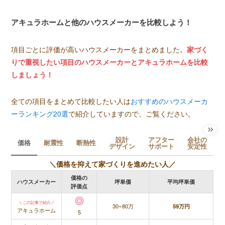
アキュラホームと他のハウスメーカーを比較しよう！
項目ごとに評価が高いハウスメーカーをまとめました。
家づく
りで重視したい項目のハウスメーカーとアキュラホームを比較
しましょう！
全ての項目をまとめて比較したい人は
おすすめのハウスメーカ
ーランキング20選
で紹介していますので、ご覧ください。
設計
アフター
会社の
価格
耐震性
断熱性
デザイン
サポート
安定性
＼価格を抑えて家づくりを進めたい人／
価格の
ハウスメーカー
坪単価
平均坪単価
評価点
＼この記事で紹介／
30~80万
59万円
アキュラホーム
5