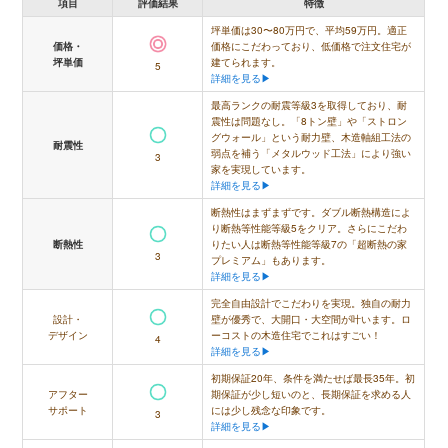
項目
評価結果
特徴
坪単価は30〜80万円で、平均59万円。適正
価格にこだわっており、低価格で注文住宅が
価格・
建てられます。
坪単価
5
詳細を見る▶
最高ランクの耐震等級3を取得しており、耐
震性は問題なし。「8トン壁」や「ストロン
グウォール」という耐力壁、木造軸組工法の
耐震性
弱点を補う「メタルウッド工法」により強い
3
家を実現しています。
詳細を見る▶
断熱性はまずまずです。ダブル断熱構造によ
り断熱等性能等級5をクリア。さらにこだわ
りたい人は断熱等性能等級7の「超断熱の家
断熱性
3
プレミアム」もあります。
詳細を見る▶
完全自由設計でこだわりを実現。独自の耐力
設計・
壁が優秀で、大開口・大空間が叶います。ロ
デザイン
ーコストの木造住宅でこれはすごい！
4
詳細を見る▶
初期保証20年、条件を満たせば最長35年。初
アフター
期保証が少し短いのと、長期保証を求める人
サポート
には少し残念な印象です。
3
詳細を見る▶