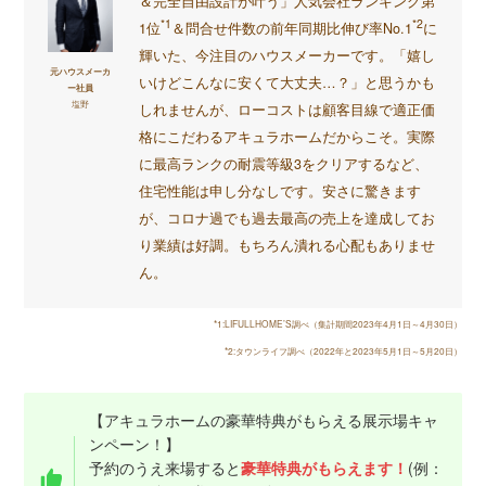
＆完全自由設計が叶う」人気会社ランキング第
*1
*2
1位
＆問合せ件数の前年同期比伸び率No.1
に
輝いた、今注目のハウスメーカーです。「嬉し
元ハウスメーカ
いけどこんなに安くて大丈夫…？」と思うかも
ー社員
塩野
しれませんが、ローコストは顧客目線で適正価
格にこだわるアキュラホームだからこそ。実際
に最高ランクの耐震等級3をクリアするなど、
住宅性能は申し分なしです。安さに驚きます
が、コロナ過でも過去最高の売上を達成してお
り業績は好調。もちろん潰れる心配もありませ
ん。
*1:LIFULLHOME’S調べ（集計期間2023年4月1日～4月30日）
*2:タウンライフ調べ（2022年と2023年5月1日～5月20日）
【アキュラホームの豪華特典がもらえる展示場キャ
ンペーン！】
予約のうえ来場すると
豪華特典がもらえます！
(例：