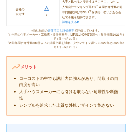
大手と比べると安定性はそこそこ。しかし、
*1
人気会社ランキング第1位
＆問合せ件数の前
会社の
*2
年同期比伸び率No.1
を獲得！勢いがある会
安定性
2
社で今後も期待できます。
詳細を見る▶
※当社独自の
評価項目と評価基準
で評価しています。
*1:全国の住宅メーカー・工務店・設計事務所。LIFULLHOME’S調べ（集計期間2023年4
月1日～4月30日）
*2:前年問合せ件数800件以上の掲載企業を対象。タウンライフ調べ（2022年と2023年5
月1日～5月20日）
メリット
ローコストの中でも設計力に強みがあり、間取りの自
由度が高い
大手ハウスメーカーにも引けを取らない耐震性や断熱
性
シンプルを追求した上質な外観デザインで飽きない