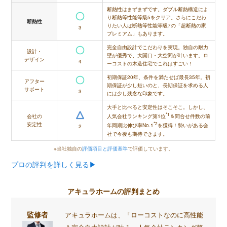
断熱性はまずまずです。ダブル断熱構造によ
り断熱等性能等級5をクリア。さらにこだわ
断熱性
りたい人は断熱等性能等級7の「超断熱の家
3
プレミアム」もあります。
完全自由設計でこだわりを実現。独自の耐力
設計・
壁が優秀で、大開口・大空間が叶います。ロ
デザイン
4
ーコストの木造住宅でこれはすごい！
初期保証20年、条件を満たせば最長35年。初
アフター
期保証が少し短いのと、長期保証を求める人
サポート
3
には少し残念な印象です。
大手と比べると安定性はそこそこ。しかし、
*1
会社の
人気会社ランキング第1位
＆問合せ件数の前
安定性
*2
年同期比伸び率No.1
を獲得！勢いがある会
2
社で今後も期待できます。
※当社独自の
評価項目と評価基準
で評価しています。
プロの評判を詳しく見る▶︎
アキュラホームの評判まとめ
監修者
アキュラホームは、「ローコストなのに高性能