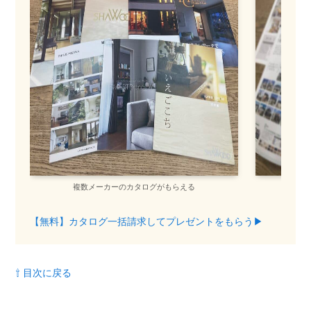
複数メーカーのカタログがもらえる
間
【無料】カタログ一括請求してプレゼントをもらう▶︎
⇧ 目次に戻る