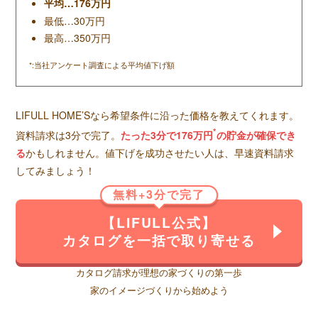
平均…176万円
最低…30万円
最高…350万円
*:当社アンケート調査による平均値下げ額
LIFULL HOME’Sなら希望条件に沿った価格を教えてくれます。
*
資料請求は3分で完了。
たった3分で176万円
の貯金が確保でき
る
かもしれません。値下げを成功させたい人は、早速資料請求
してみましょう！
無料+3分で完了
【LIFULL公式】
カタログを一括で取り寄せる
カタログ請求が理想の家づくりの第一歩
家のイメージづくりから始めよう