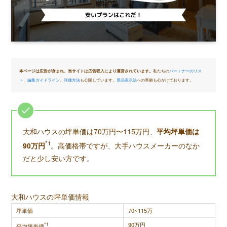
本ページは広告が含まれ、当サイトは広告収入により運営されています。
私たちの
パートナーのリス
ト
、
編集ガイドライン
、
評価方法
も公開しています。
景品表示法
への準拠も心がけております。
大和ハウスの坪単価は70万円〜115万円、
平均坪単価は
*1
90万円
。高価格帯ですが、大手ハウスメーカーのなか
だと少し安い方です。
大和ハウスの坪単価情報
坪単価
70~115万
*1
90万円
平均坪単価