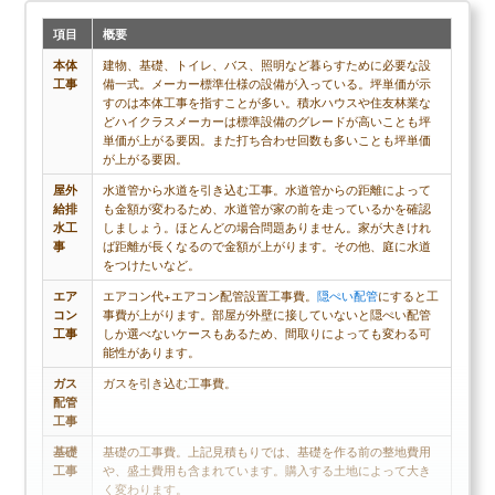
項目
概要
本体
建物、基礎、トイレ、バス、照明など暮らすために必要な設
工事
備一式。メーカー標準仕様の設備が入っている。坪単価が示
すのは本体工事を指すことが多い。積水ハウスや住友林業な
どハイクラスメーカーは標準設備のグレードが高いことも坪
単価が上がる要因。また打ち合わせ回数も多いことも坪単価
が上がる要因。
屋外
水道管から水道を引き込む工事。水道管からの距離によって
給排
も金額が変わるため、水道管が家の前を走っているかを確認
水工
しましょう。ほとんどの場合問題ありません。家が大きけれ
事
ば距離が長くなるので金額が上がります。その他、庭に水道
をつけたいなど。
エア
エアコン代+エアコン配管設置工事費。
隠ぺい配管
にすると工
コン
事費が上がります。部屋が外壁に接していないと隠ぺい配管
工事
しか選べないケースもあるため、間取りによっても変わる可
能性があります。
ガス
ガスを引き込む工事費。
配管
工事
基礎
基礎の工事費。上記見積もりでは、基礎を作る前の整地費用
工事
や、盛土費用も含まれています。購入する土地によって大き
く変わります。