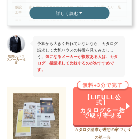
仮設
家を建てる工事をするために、仮設トイレを設置したり、足
工事
場を組む費用。
詳しく読む
屋外
見積もりの家は平屋で、電気を電線から直接引き込むのでは
電気
なく、敷地内にポールを建てて、ポールを経由して電気を引
工事
き込むため、その費用。
地盤
地盤を改良する費用。家の大きさ、重さ、土地の頑丈さなど
予算から大きく外れていないなら、カタログ
改良
を鑑みて、必要改良を行う費用。地盤が弱いと200万、300万
請求して大和ハウスの特徴を見てみましょ
工事
かかる場合もあるため注意ですが、地盤調査してみないと分
からないので難しい項目。登記簿を調べて、その土地の過去
う。
気になるメーカーが複数ある人は、カタ
塩野(元ハウ
スメーカー社
の推移を見ると少し当たりがつきます。農地などは地盤が緩
ログ一括請求して比較するのがおすすめで
員)
い可能性あり。
す。
諸経
ハウスメーカーが設定している設計費などの項目。メーカー
費
によって様々。
無料+3分で完了
太陽
太陽光を設置する費用。一般的には10年ほどで採算は取れる
光設
が、初期費用が重い。100万~200万程度必要。日当たりからシ
【LIFULL公
置費
ュミレーションしてくれるため、数値と初期費用を鑑みて判
式】
用
断しましょう。
カタログを一括
で取り寄せる
床暖
上記見積もりではエコワンという機器が100万円、床暖房設置
房設
費用が50万円のイメージです。エコワンは床に這わせる温水
置費
を効率的に作る機器。床暖房もいろいろな方式、やり方があ
カタログ請求が理想の家づくり
用
るため、設置したい人はメーカーに方式や費用を確認しまし
ょう。
の第一歩