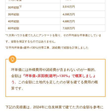
*2
3,510万円
30坪総額
35坪総額
4,095万円
40坪総額
4,680万円
60坪総額
7,020万円
*1:大和ハウスを建てた人にアンケートを取り、その平均値を坪単価としていま
す。金額を保証するものではありません。
*2:平均坪単価×建坪×130%(付帯工事、諸経費)で総額を計算しました
坪単価には外構費用や諸経費が含まれないのが一般的。
金額は
『坪単価×床面積(建坪)×130%』で概算しましょ
う
。この金額に土地代を足したのが家を建てる費用の概
算です。
下記の見積書は、2024年に住友林業で建てた方の金額を参考に