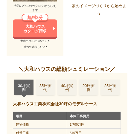
外構
玄関や庭、駐車場を作る工事。見落としがちだが非常に費用
家のイメージづくりから始めよ
大和ハウスのカタログがもらえ
工事
がかかる工事。こだわりによって、100万で済む人もいれば、
ます
う
1000万以上かける人がいて、ピンキリ。建物と同じくらい費
無料3分
用がかかるといっても過言ではない割に、当初の計画から見
逃しがち。ほとんどの場合、打ち合わせで金額に驚き、どこ
大和ハウス
を妥協するか迷うことになります。土地が広くて外構工事の
カタログ請求
範囲が広い場合は、しっかりと費用を見込んでおきましょ
う。
大和ハウスに決めてる人
1社づつ請求したい人
提案
標準設備からグレードアップしたり、標準ではない設備を入
工事
れる場合にかかる費用。例えば、床材を無垢材する、外壁を
タイルにする、キッチンをキッチンハウスにする、など。こ
だわればこだわるほど金額は上がり、青天井。カタログや住
＼大和ハウスの総額シュミレーション／
宅展示場で見る家は、提案工事が多く含まれているため、実
現しようとすると一般的な価格+数千万かかるケースがほとん
ど。
30坪実
35坪実
40坪実
20坪実
25坪実
例
例
例
例
例
大和ハウス工業株式会社30坪のモデルケース
項目
本体工事費用
建物価格
2,700万円
付帯工事
540万円