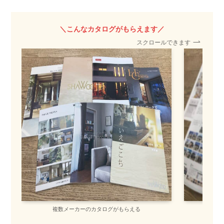
＼こんなカタログがもらえます／
スクロールできます
複数メーカーのカタログがもらえる
間