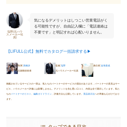
気になるデメリットはしつこい営業電話がく
る可能性ですが、自由記入欄に「電話連絡は
不要です」と明記すれば心配いりません。
塩野(元ハウ
スメーカー社
員)
【LIFULL公式】無料でカタログ一括請求する▶︎
:
:
:
執筆
高橋渉
監修
塩野
責任者
金海基成
元振動技術者
元ハウスメーカー社員
掲載されているサービスの一部は、私たちのパートナーのサービスの場合があります。パートナーの意見はサー
ビス、ハウスメーカー評価には影響しません。デメリットを含む悪い口コミ、内容は全て開示しています。私た
ちの
パートナーのリスト
、
編集ガイドライン
、評価方法も公開しています。
景品表示法
への準拠も心がけており
ます。
タップできる目次