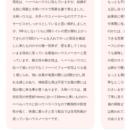
現在は、ヘーベルハウスに住んでいますが、結婚す
もっとも不満な
る前に両親と大和ハウスで実家を建て替えました。
え話し合う期間
大和ハウスは、大手ハウスメーカーなのでアフター
結果的に希望の
サービスがしっかりとしていると思い契約しました
今実際に住んで
が、5年もしないうちに2階トイレの壁が膨れ上がっ
のかたは、にこ
てきたので3回クレームを入れてやっと状況を確認
できる営業マン
しに来たもののその後一切来ず、壁を直してくれな
ースにのせられ
いまま現在に至っている最低のハウスメーカーと思
ても後悔してい
っています。耐久性や耐久性は、ヘーベルハウスに
や窓のサイズ(
比べて低いだけでなくツーバイフォー住宅よりも低
は静かで暖かい
く感じられ、強い台風や地震の際には2階が少し揺
もっとも満足し
れる感じがあり、神経質な母は不安で台風の際には
寧なところです
我が家に来る事が度々あります。大和ハウスは、建
ださいますし、
売住宅の外壁材14mmに比べて26mmと厚いもののヘ
丁寧に見てくれ
ーベルハウスに比べてペラペラなので断熱性や防音
扇の掃除までし
性が低く、快適に暮らすと言う観点では住宅性能が
は救われてます
劣っているハウスメーカーです。
があります。