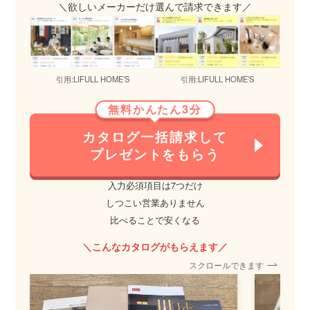
＼欲しいメーカーだけ選んで請求できます／
引用:LIFULL HOME’S
引用:LIFULL HOME’S
無料かんたん3分
カタログ一括請求して
プレゼントをもらう
入力必須項目は7つだけ
しつこい営業ありません
比べることで安くなる
＼こんなカタログがもらえます／
スクロールできます