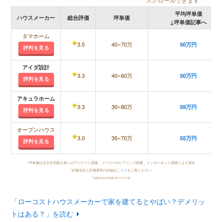
平均坪単価
ハウスメーカー
総合評価
坪単価
↓坪単価記事へ
タマホーム
3.5
40~70万
50万円
評判を見る
アイダ設計
3.3
40~60万
50万円
評判を見る
アキュラホーム
3.3
30~80万
59万円
評判を見る
オープンハウス
3.0
35~70万
55万円
評判を見る
*坪単価は注文住宅購入者へのアンケート調査、メーカーのヒアリング調査、インターネット調査により算出
*評価項目と評価基準の詳細は
こちら
をご覧ください
*
総額目安は坪単価×30×1.3で計算
「ローコストハウスメーカーで家を建てるとやばい？デメリッ
トはある？」を読む