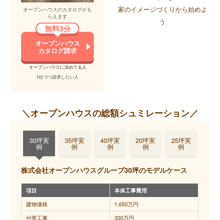
外構
玄関や庭、駐車場を作る工事。見落としがちだが非常に費用
家のイメージづくりから始めよ
オープンハウスのカタログがも
工事
がかかる工事。こだわりによって、100万で済む人もいれば、
らえます
う
1000万以上かける人がいて、ピンキリ。建物と同じくらい費
無料3分
用がかかるといっても過言ではない割に、当初の計画から見
逃しがち。ほとんどの場合、打ち合わせで金額に驚き、どこ
オープンハウス
を妥協するか迷うことになります。土地が広くて外構工事の
カタログ請求
範囲が広い場合は、しっかりと費用を見込んでおきましょ
う。
オープンハウスに決めてる人
1社づつ請求したい人
提案
標準設備からグレードアップしたり、標準ではない設備を入
工事
れる場合にかかる費用。例えば、床材を無垢材する、外壁を
タイルにする、キッチンをキッチンハウスにする、など。こ
だわればこだわるほど金額は上がり、青天井。カタログや住
＼オープンハウスの総額シュミレーション／
宅展示場で見る家は、提案工事が多く含まれているため、実
現しようとすると一般的な価格+数千万かかるケースがほとん
ど。
30坪実
35坪実
40坪実
20坪実
25坪実
例
例
例
例
例
株式会社オープンハウスグループ30坪のモデルケース
項目
本体工事費用
建物価格
1,650万円
付帯工事
330万円