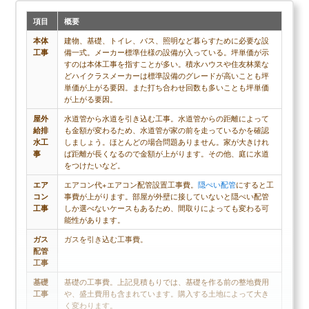
項目
概要
本体
建物、基礎、トイレ、バス、照明など暮らすために必要な設
工事
備一式。メーカー標準仕様の設備が入っている。坪単価が示
すのは本体工事を指すことが多い。積水ハウスや住友林業な
どハイクラスメーカーは標準設備のグレードが高いことも坪
単価が上がる要因。また打ち合わせ回数も多いことも坪単価
が上がる要因。
屋外
水道管から水道を引き込む工事。水道管からの距離によって
給排
も金額が変わるため、水道管が家の前を走っているかを確認
水工
しましょう。ほとんどの場合問題ありません。家が大きけれ
事
ば距離が長くなるので金額が上がります。その他、庭に水道
をつけたいなど。
エア
エアコン代+エアコン配管設置工事費。
隠ぺい配管
にすると工
コン
事費が上がります。部屋が外壁に接していないと隠ぺい配管
工事
しか選べないケースもあるため、間取りによっても変わる可
能性があります。
ガス
ガスを引き込む工事費。
配管
工事
基礎
基礎の工事費。上記見積もりでは、基礎を作る前の整地費用
工事
や、盛土費用も含まれています。購入する土地によって大き
く変わります。