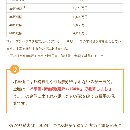
*2
2,145万円
30坪総額
35坪総額
2,503万円
40坪総額
2,860万円
60坪総額
4,290万円
*1オープンハウスを建てた人にアンケートを取り、その平均値を坪単価としてい
ます。金額を保証するものではありません。
*2:平均坪単価×建坪×130%(付帯工事、諸経費)で総額を計算しました
坪単価には外構費用や諸経費が含まれないのが一般的。
金額は
『坪単価×床面積(建坪)×130%』で概算しましょ
う
。この金額に土地代を足したのが家を建てる費用の概
算です。
下記の見積書は、2024年に住友林業で建てた方の金額を参考に