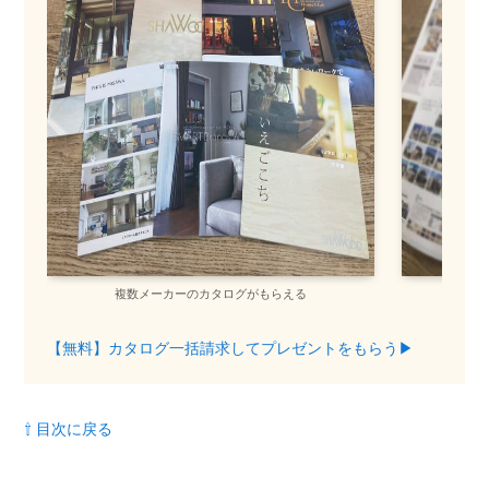
複数メーカーのカタログがもらえる
間
【無料】カタログ一括請求してプレゼントをもらう▶︎
⇧ 目次に戻る