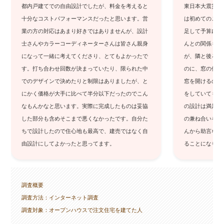
都内戸建てでの自由設計でしたが、料金を考えると
東日本大震災後
十分なコストパフォーマンスだったと思います。営
は初めてのこと
業の方の対応はあまり好きではありませんが、設計
足して予算内で
士さんやカラーコーディネーターさんは皆さん親身
んとの関係も良
になって一緒に考えてくださり、とてもよかったで
が、隣と後ろの
す。打ち合わせ回数が決まっていたり、限られた中
のに、窓の位置
でのデザインで決めたりと制限はありましたが、と
窓を開けるのを
にかく価格が大手に比べて半分以下だったのでこん
をしていても、
なもんかなと思います。実際に完成したものは妥協
の設計は満足で
した部分も含めそこまで悪くなかったです。自分た
の兼ね合いを気
ちで設計したので住心地も最高で、建売ではなく自
んから助言など
由設計にしてよかったと思ってます。
ることになりま
調査概要
調査方法：インターネット調査
調査対象：オープンハウスで注文住宅を建てた人