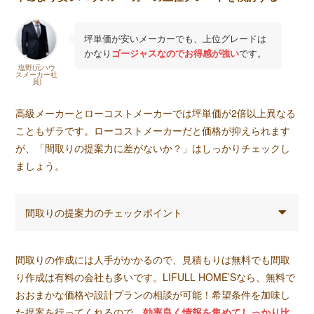
坪単価が安いメーカーでも、上位グレードは
かなり
ゴージャスなのでお得感が強い
です。
塩野(元ハウ
スメーカー社
員)
高級メーカーとローコストメーカーでは坪単価が2倍以上異なる
こともザラです。ローコストメーカーだと価格が抑えられます
が、「間取りの提案力に差がないか？」はしっかりチェックし
ましょう。
間取りの提案力のチェックポイント
間取りの作成には人手がかかるので、見積もりは無料でも間取
り作成は有料の会社も多いです。LIFULL HOME’Sなら、無料で
おおまかな価格や設計プランの相談が可能！希望条件を加味し
た提案を行ってくれるので、
効率良く情報を集めてしっかり比