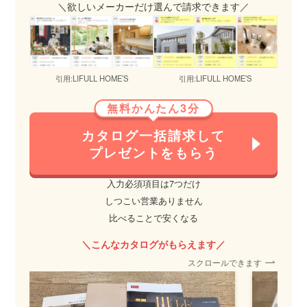
＼欲しいメーカーだけ選んで請求できます／
引用:LIFULL HOME’S
引用:LIFULL HOME’S
無料かんたん3分
カタログ一括請求して
プレゼントをもらう
入力必須項目は7つだけ
しつこい営業ありません
比べることで安くなる
＼こんなカタログがもらえます／
スクロールできます