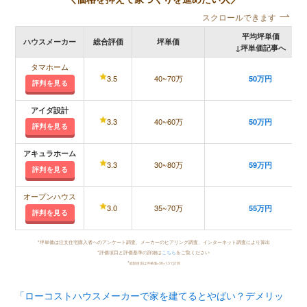
スクロールできます
平均坪単価
ハウスメーカー
総合評価
坪単価
↓坪単価記事へ
タマホーム
3.5
40~70万
50万円
評判を見る
アイダ設計
3.3
40~60万
50万円
評判を見る
アキュラホーム
3.3
30~80万
59万円
評判を見る
オープンハウス
3.0
35~70万
55万円
評判を見る
*坪単価は注文住宅購入者へのアンケート調査、メーカーのヒアリング調査、インターネット調査により算出
*評価項目と評価基準の詳細は
こちら
をご覧ください
*
総額目安は坪単価×30×1.3で計算
「ローコストハウスメーカーで家を建てるとやばい？デメリッ