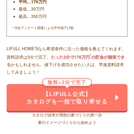
平均…176万円
最低…30万円
最高…350万円
*:当社アンケート調査による平均値下げ額
LIFULL HOME’Sなら希望条件に沿った価格を教えてくれます。
*
資料請求は3分で完了。
たった3分で176万円
の貯金が確保でき
る
かもしれません。値下げを成功させたい人は、早速資料請求
してみましょう！
無料+3分で完了
【LIFULL公式】
カタログを一括で取り寄せる
カタログ請求が理想の家づくりの第一歩
家のイメージづくりから始めよう