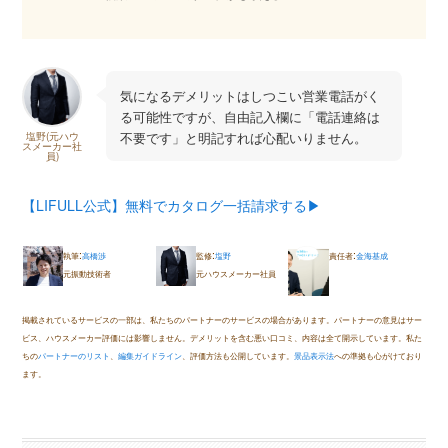
気になるデメリットはしつこい営業電話がく
る可能性ですが、自由記入欄に「電話連絡は
不要です」と明記すれば心配いりません。
塩野(元ハウ
スメーカー社
員)
【LIFULL公式】無料でカタログ一括請求する▶︎
:
:
:
執筆
高橋渉
監修
塩野
責任者
金海基成
元振動技術者
元ハウスメーカー社員
掲載されているサービスの一部は、私たちのパートナーのサービスの場合があります。パートナーの意見はサー
ビス、ハウスメーカー評価には影響しません。デメリットを含む悪い口コミ、内容は全て開示しています。私た
ちの
パートナーのリスト
、
編集ガイドライン
、評価方法も公開しています。
景品表示法
への準拠も心がけており
ます。