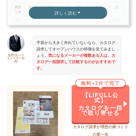
仮設
家を建てる工事をするために、仮設トイレを設置したり、足
工事
場を組む費用。
詳しく読む
屋外
見積もりの家は平屋で、電気を電線から直接引き込むのでは
電気
なく、敷地内にポールを建てて、ポールを経由して電気を引
工事
き込むため、その費用。
地盤
地盤を改良する費用。家の大きさ、重さ、土地の頑丈さなど
予算から大きく外れていないなら、カタログ
改良
を鑑みて、必要改良を行う費用。地盤が弱いと200万、300万
請求してオープンハウスの特徴を見てみまし
工事
かかる場合もあるため注意ですが、地盤調査してみないと分
からないので難しい項目。登記簿を調べて、その土地の過去
ょう。
気になるメーカーが複数ある人は、カ
塩野(元ハウ
スメーカー社
の推移を見ると少し当たりがつきます。農地などは地盤が緩
タログ一括請求して比較するのがおすすめで
員)
い可能性あり。
す。
諸経
ハウスメーカーが設定している設計費などの項目。メーカー
費
によって様々。
無料+3分で完了
太陽
太陽光を設置する費用。一般的には10年ほどで採算は取れる
光設
が、初期費用が重い。100万~200万程度必要。日当たりからシ
【LIFULL公
置費
ュミレーションしてくれるため、数値と初期費用を鑑みて判
式】
用
断しましょう。
カタログを一括
で取り寄せる
床暖
上記見積もりではエコワンという機器が100万円、床暖房設置
房設
費用が50万円のイメージです。エコワンは床に這わせる温水
置費
を効率的に作る機器。床暖房もいろいろな方式、やり方があ
カタログ請求が理想の家づくり
用
るため、設置したい人はメーカーに方式や費用を確認しまし
ょう。
の第一歩