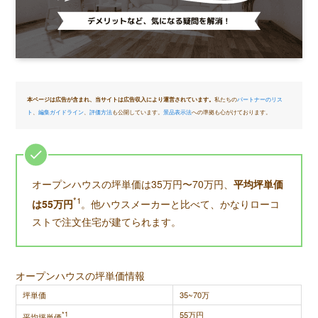
本ページは広告が含まれ、当サイトは広告収入により運営されています。
私たちの
パートナーのリス
ト
、
編集ガイドライン
、
評価方法
も公開しています。
景品表示法
への準拠も心がけております。
オープンハウスの坪単価は35万円〜70万円、
平均坪単価
*1
は55万円
。他ハウスメーカーと比べて、かなりローコ
ストで注文住宅が建てられます。
オープンハウスの坪単価情報
坪単価
35~70万
*1
55万円
平均坪単価