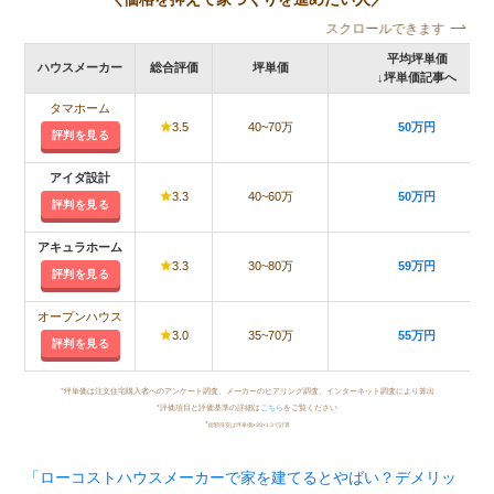
スクロールできます
平均坪単価
ハウスメーカー
総合評価
坪単価
↓坪単価記事へ
タマホーム
3.5
40~70万
50万円
評判を見る
アイダ設計
3.3
40~60万
50万円
評判を見る
アキュラホーム
3.3
30~80万
59万円
評判を見る
オープンハウス
3.0
35~70万
55万円
評判を見る
*坪単価は注文住宅購入者へのアンケート調査、メーカーのヒアリング調査、インターネット調査により算出
*評価項目と評価基準の詳細は
こちら
をご覧ください
*
総額目安は坪単価×30×1.3で計算
「ローコストハウスメーカーで家を建てるとやばい？デメリッ