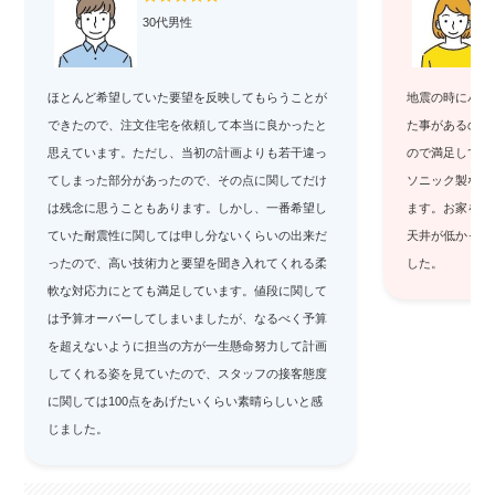
30代男性
ほとんど希望していた要望を反映してもらうことが
地震の時にパナ
できたので、注文住宅を依頼して本当に良かったと
た事があるので
思えています。ただし、当初の計画よりも若干違っ
ので満足してい
てしまった部分があったので、その点に関してだけ
ソニック製なの
は残念に思うこともあります。しかし、一番希望し
ます。お家を建
ていた耐震性に関しては申し分ないくらいの出来だ
天井が低かった
ったので、高い技術力と要望を聞き入れてくれる柔
した。
軟な対応力にとても満足しています。値段に関して
は予算オーバーしてしまいましたが、なるべく予算
を超えないように担当の方が一生懸命努力して計画
してくれる姿を見ていたので、スタッフの接客態度
に関しては100点をあげたいくらい素晴らしいと感
じました。