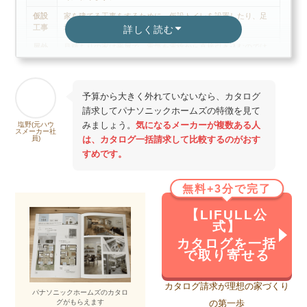
仮設
家を建てる工事をするために、仮設トイレを設置したり、足
工事
場を組む費用。
詳しく読む
屋外
見積もりの家は平屋で、電気を電線から直接引き込むのでは
電気
なく、敷地内にポールを建てて、ポールを経由して電気を引
工事
き込むため、その費用。
地盤
地盤を改良する費用。家の大きさ、重さ、土地の頑丈さなど
予算から大きく外れていないなら、カタログ
改良
を鑑みて、必要改良を行う費用。地盤が弱いと200万、300万
請求してパナソニックホームズの特徴を見て
工事
かかる場合もあるため注意ですが、地盤調査してみないと分
からないので難しい項目。登記簿を調べて、その土地の過去
みましょう。
気になるメーカーが複数ある人
塩野(元ハウ
スメーカー社
の推移を見ると少し当たりがつきます。農地などは地盤が緩
員)
は、カタログ一括請求して比較するのがおす
い可能性あり。
すめです。
諸経
ハウスメーカーが設定している設計費などの項目。メーカー
費
によって様々。
無料+3分で完了
太陽
太陽光を設置する費用。一般的には10年ほどで採算は取れる
光設
が、初期費用が重い。100万~200万程度必要。日当たりからシ
【LIFULL公
置費
ュミレーションしてくれるため、数値と初期費用を鑑みて判
式】
用
断しましょう。
カタログを一括
で取り寄せる
床暖
上記見積もりではエコワンという機器が100万円、床暖房設置
房設
費用が50万円のイメージです。エコワンは床に這わせる温水
置費
を効率的に作る機器。床暖房もいろいろな方式、やり方があ
カタログ請求が理想の家づくり
用
るため、設置したい人はメーカーに方式や費用を確認しまし
パナソニックホームズのカタロ
ょう。
グがもらえます
の第一歩