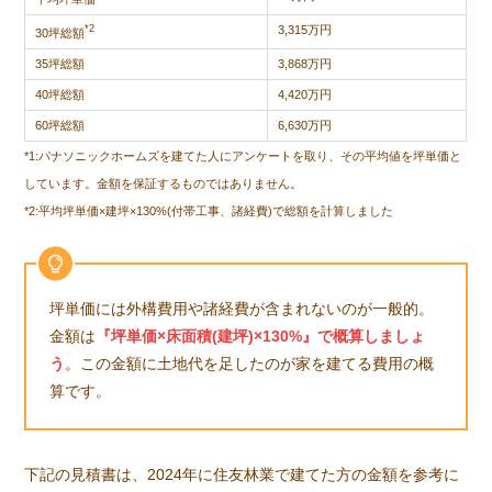
*2
3,315万円
30坪総額
35坪総額
3,868万円
40坪総額
4,420万円
60坪総額
6,630万円
*1:パナソニックホームズを建てた人にアンケートを取り、その平均値を坪単価と
しています。金額を保証するものではありません。
*2:平均坪単価×建坪×130%(付帯工事、諸経費)で総額を計算しました
坪単価には外構費用や諸経費が含まれないのが一般的。
金額は
『坪単価×床面積(建坪)×130%』で概算しましょ
う
。この金額に土地代を足したのが家を建てる費用の概
算です。
下記の見積書は、2024年に住友林業で建てた方の金額を参考に