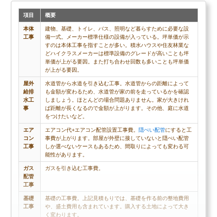
項目
概要
本体
建物、基礎、トイレ、バス、照明など暮らすために必要な設
工事
備一式。メーカー標準仕様の設備が入っている。坪単価が示
すのは本体工事を指すことが多い。積水ハウスや住友林業な
どハイクラスメーカーは標準設備のグレードが高いことも坪
単価が上がる要因。また打ち合わせ回数も多いことも坪単価
が上がる要因。
屋外
水道管から水道を引き込む工事。水道管からの距離によって
給排
も金額が変わるため、水道管が家の前を走っているかを確認
水工
しましょう。ほとんどの場合問題ありません。家が大きけれ
事
ば距離が長くなるので金額が上がります。その他、庭に水道
をつけたいなど。
エア
エアコン代+エアコン配管設置工事費。
隠ぺい配管
にすると工
コン
事費が上がります。部屋が外壁に接していないと隠ぺい配管
工事
しか選べないケースもあるため、間取りによっても変わる可
能性があります。
ガス
ガスを引き込む工事費。
配管
工事
基礎
基礎の工事費。上記見積もりでは、基礎を作る前の整地費用
工事
や、盛土費用も含まれています。購入する土地によって大き
く変わります。