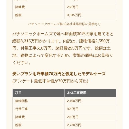
諸経費
255万円
総額
3,315万円
パナソニックホームズ株式会社建築総額の見積もり
パナソニックホームズで延べ床面積30坪の家を建てると
総額3,315万円かかります。内訳は、建物価格2,550万
円、付帯工事510万円、諸経費255万円です。総額は土
地、建物によって変化するため、実際の価格はお見積り
ください。
安いプランを坪単価70万円と仮定したモデルケース
(アンケート最低坪単価が70万円から算出)
項目
本体工事費用
建物価格
2,100万円
付帯工事
420万円
諸経費
210万円
総額
2,730万円