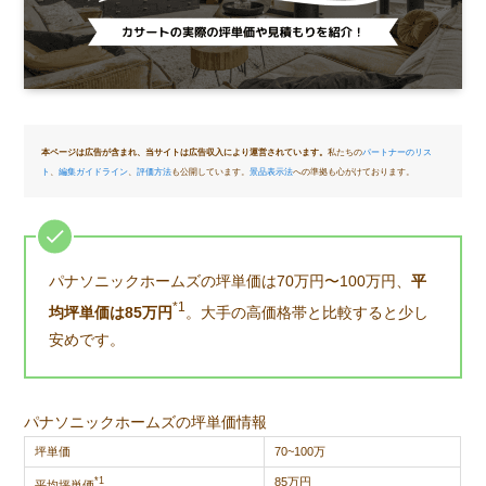
本ページは広告が含まれ、当サイトは広告収入により運営されています。
私たちの
パートナーのリス
ト
、
編集ガイドライン
、
評価方法
も公開しています。
景品表示法
への準拠も心がけております。
パナソニックホームズの坪単価は70万円〜100万円、
平
*1
均坪単価は85万円
。大手の高価格帯と比較すると少し
安めです。
パナソニックホームズの坪単価情報
坪単価
70~100万
*1
85万円
平均坪単価