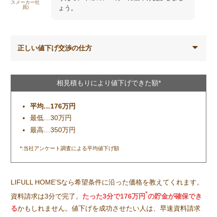
スメーカー社
員)
ょう。
正しい値下げ交渉の仕方
相見積もりにより値下げできた額*
平均…176万円
最低…30万円
最高…350万円
*:当社アンケート調査による平均値下げ額
LIFULL HOME’Sなら希望条件に沿った価格を教えてくれます。
*
資料請求は3分で完了。
たった3分で176万円
の貯金が確保でき
る
かもしれません。値下げを成功させたい人は、早速資料請求