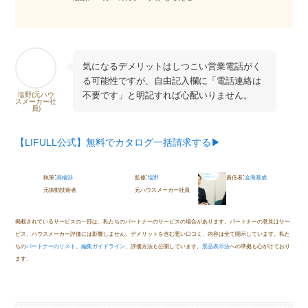
気になるデメリットはしつこい営業電話がく
る可能性ですが、自由記入欄に「電話連絡は
不要です」と明記すれば心配いりません。
塩野(元ハウ
スメーカー社
員)
【LIFULL公式】無料でカタログ一括請求する▶︎
:
:
:
執筆
高橋渉
監修
塩野
責任者
金海基成
元振動技術者
元ハウスメーカー社員
掲載されているサービスの一部は、私たちのパートナーのサービスの場合があります。パートナーの意見はサー
ビス、ハウスメーカー評価には影響しません。デメリットを含む悪い口コミ、内容は全て開示しています。私た
ちの
パートナーのリスト
、
編集ガイドライン
、評価方法も公開しています。
景品表示法
への準拠も心がけており
ます。