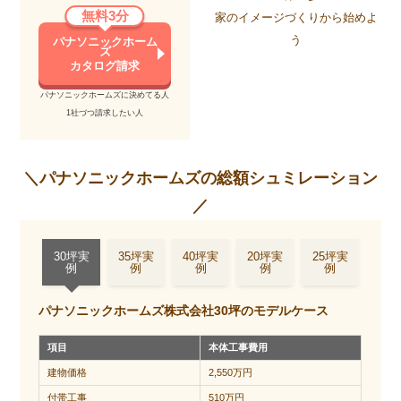
外構
玄関や庭、駐車場を作る工事。見落としがちだが非常に費用
無料3分
家のイメージづくりから始めよ
工事
がかかる工事。こだわりによって、100万で済む人もいれば、
う
パナソニックホーム
1000万以上かける人がいて、ピンキリ。建物と同じくらい費
ズ
用がかかるといっても過言ではない割に、当初の計画から見
カタログ請求
逃しがち。ほとんどの場合、打ち合わせで金額に驚き、どこ
を妥協するか迷うことになります。土地が広くて外構工事の
パナソニックホームズに決めてる人
範囲が広い場合は、しっかりと費用を見込んでおきましょ
1社づつ請求したい人
う。
提案
標準設備からグレードアップしたり、標準ではない設備を入
工事
れる場合にかかる費用。例えば、床材を無垢材する、外壁を
＼パナソニックホームズの総額シュミレーション
タイルにする、キッチンをキッチンハウスにする、など。こ
だわればこだわるほど金額は上がり、青天井。カタログや住
／
宅展示場で見る家は、提案工事が多く含まれているため、実
現しようとすると一般的な価格+数千万かかるケースがほとん
ど。
30坪実
35坪実
40坪実
20坪実
25坪実
例
例
例
例
例
パナソニックホームズ株式会社30坪のモデルケース
項目
本体工事費用
建物価格
2,550万円
付帯工事
510万円