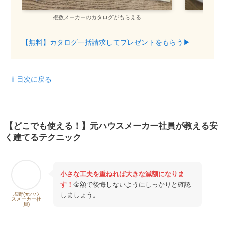
複数メーカーのカタログがもらえる
間
【無料】カタログ一括請求してプレゼントをもらう▶︎
⇧ 目次に戻る
【どこでも使える！】元ハウスメーカー社員が教える安
く建てるテクニック
小さな工夫を重ねれば大きな減額になりま
す！
金額で後悔しないようにしっかりと確認
しましょう。
塩野(元ハウ
スメーカー社
員)