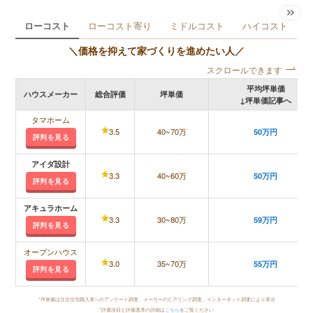
ローコスト
ローコスト寄り
ミドルコスト
ハイコスト
＼価格を抑えて家づくりを進めたい人／
スクロールできます
平均坪単価
ハウスメーカー
総合評価
坪単価
↓坪単価記事へ
タマホーム
3.5
40~70万
50万円
評判を見る
アイダ設計
3.3
40~60万
50万円
評判を見る
アキュラホーム
3.3
30~80万
59万円
評判を見る
オープンハウス
3.0
35~70万
55万円
評判を見る
*坪単価は注文住宅購入者へのアンケート調査、メーカーのヒアリング調査、インターネット調査により算出
*評価項目と評価基準の詳細は
こちら
をご覧ください