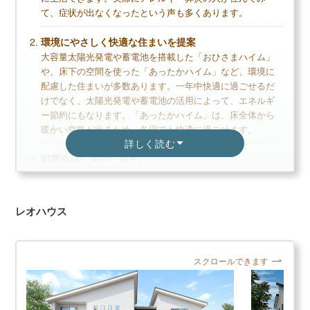
て、症状が出なくなったという声も多くあります。
高価格帯なのできちんとしたローン計画が必要
環境にやさしく快適な住まいを提案
断熱性能は平均点くらい
大容量太陽光発電や蓄電池を搭載した「おひさまハイム」
や、床下の空間を使った「あったかハイム」など、環境に
配慮した住まいが多数あります。一年中快適に過ごせるだ
無料+3分で完了
けでなく、太陽光発電や蓄電池の活用によって、エネルギ
【LIFULL公式】
ー節約にもなります。「あったかハイム」は、床全体から
暖かい空気が出るため、冬場でも快適に過ごせます。
カタログを一括で取り寄せる
詳しく読む
耐震性能に優れた住まい
カタログ請求が理想の家づくりの第一歩
鉄骨住宅には、太くて強固な柱と梁の枠を強力に接合し、
家のイメージづくりから始めよう
一体化させることで耐震性を高めた「ボックスラーメン構
造」を採用。工場生産されたユニットを、1本で1.5tの荷重
レオハウス
にも耐えられるボルトを使って接合することで、耐震性能
は高レベルです。耐震実験も工場見学で体験でき、安心し
積水ハウスの読まれている記事
て住まいを選択できます。
▶
積水ハウス評判は？建てた人に聞きました
スクロールできます
▶
積水ハウスの坪単価はいくら？
▶
積水ハウスで建てて後悔した点、良かった点は？
＼セキスイハイムの口コミ評判／