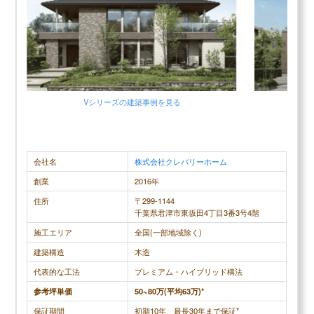
Vシリーズの建築事例を見る
会社名
株式会社クレバリーホーム
創業
2016年
住所
〒299-1144
千葉県君津市東坂田4丁目3番3号4階
施工エリア
全国(一部地域除く)
建築構造
木造
代表的な工法
プレミアム・ハイブリッド構法
参考坪単価
50~80万(平均63万)*
保証期間
初期10年、最長30年まで保証*