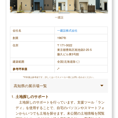
＼住友林業の口コミ評判／
口コミ評判平均
4.3 (3件)
一建設
スクロールできます
会社名
一建設株式会社
創業
1967年
40代女性
住所
〒171-0022
東京都豊島区南池袋2-25-5
1番良かったのは、営業さんとの出会いです。凄く
25年ほど前
藤久ビル東5号館
知識の豊富な方で、こちらの希望と実際に可能なの
前から気に
建築範囲
全国(北海道除く)
か？とか、無理な場合は代替案などを提案してくだ
ルを見て参
参考坪単価
-*
さったり、とても親身に対応していただけました。
をチェック
*坪単価は参考値です。詳しくはハウスメーカー様にお問い合わせください。
なので、設計はほぼこちらの思い通りが叶ったと思
ル完成設計
高知県の展示場一覧
っています。 工事が始まり、何回か現場に差し入れ
がじっくり
を持って行ったりしましたが、工事の方も現場のこ
ていただきま
土地探しのサポート
とを教えてくださったり、丁寧なお仕事を拝見させ
年経っても
土地探しのサポートを行っています。支援ツール「ラン
ていただきました。 アフターサービスもしっかりし
く安心して
ディ」を使用することで、自宅のパソコンやスマートフォ
ていて、こちらが忘れていてもご連絡いただけます
感謝してい
ンからいつでも土地を探せます。未公開の土地情報を閲覧