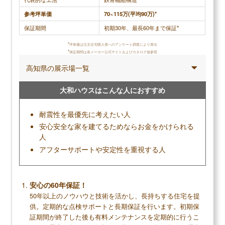
カタログ請求が理想の家づくりの第一歩
家のイメージづくりから始めよう
参考坪単価
70~115万(平均90万)*
保証期間
初期30年、最長60年まで保証*
*
坪単価は注文住宅購入者へのアンケート調査により算出
一建設の読まれている記事
*
保証期間は各メーカー公式サイトおよびカタログ値参照
▶
一建設評判のユーザー投稿を見る
高知県の展示場一覧
▶
一建設の坪単価はいくら？建てた人に聞きました
▶
一建設で建てて後悔した点、良かった点は？
大和ハウスはこんな人におすすめ
耐震性を最優先に考えたい人
安心安全な家を建てるためならお金をかけられる
人
アフターサポートや安定性を重視する人
安心の60年保証！
50年以上のノウハウと技術を活かし、長持ちする住宅を提
供。定期的な点検サポートと長期保証を行います。初期保
証期間が終了した後も有料メンテナンスを定期的に行うこ