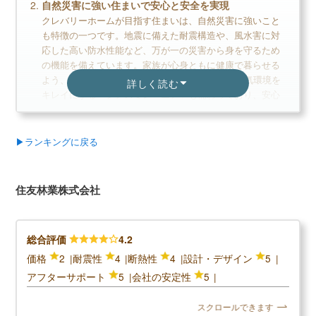
自然災害に強い住まいで安心と安全を実現
クレバリーホームが目指す住まいは、自然災害に強いこと
も特徴の一つです。地震に備えた耐震構造や、風水害に対
応した高い防水性能など、万が一の災害から身を守るため
の機能を備えています。家族が心身ともに健康で暮らせる
よう、全熱交換型24時間換気システムや室内の空気環境を
詳しく読む
キレイにする「シアスミン・エア」も備わっており、安心
と安全を実現しています。
人生のパートナーとして、豊かな暮らしをサポート
▶ランキングに戻る
人生のパートナーとして、お客様の思いを形にしていま
す。住まいの設計や間取りはもちろん、家族のライフスタ
イルに合わせた提案だけでなく収納に関してのきめ細かい
住友林業株式会社
提案など豊かな暮らしを実現するお手伝いをしています。
総合評価
4.2
＼クレバリーホームの口コミ評判／
価格
2
耐震性
4
断熱性
4
設計・デザイン
5
口コミ評判平均
3.0 (1件)
アフターサポート
5
会社の安定性
5
スクロールできます
スクロールできます