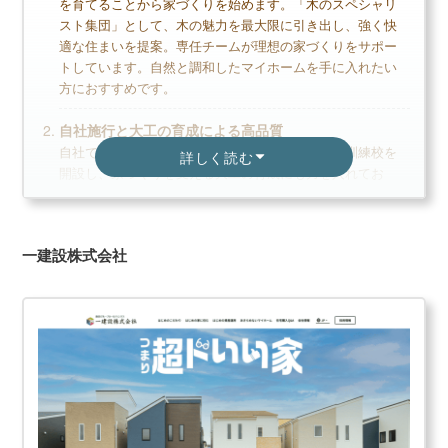
を育てることから家づくりを始めます。「木のスペシャリ
カタログ請求が理想の家づくりの第一歩
スト集団」として、木の魅力を最大限に引き出し、強く快
家のイメージづくりから始めよう
適な住まいを提案。専任チームが理想の家づくりをサポー
トしています。自然と調和したマイホームを手に入れたい
方におすすめです。
クレバリーホームの読まれている記事
自社施行と大工の育成による高品質
▶
クレバリーホーム評判は？建てた人に聞きました
自社でも施工工事を行っている住友林業は企業内訓練校を
詳しく読む
▶
クレバリーホームの坪単価はいくら？
開設し、家づくりを支える大工の育成にも力を入れてお
▶
クレバリーホームで建てて後悔した点、良かった点
り、施工技術の評判も高く信頼性があります。一般的に下
は？
請けや加盟店に依頼することが多いため、施工工事にはば
らつきが出る場合がありますが、住友林業ではそれを避け
一建設株式会社
られるので安心してマイホームを建てられます。
自由設計で自分だけの理想の家を実現
自由度が高く、自分だけの理想の家を実現できます。住友
林業で家を建てた方を対象に行った設計満足度調査では満
足度97%と多くの方が住友林業の設計力を高く評価していま
す。自分に合ったプランを提案してもらえるのが魅力で
す。