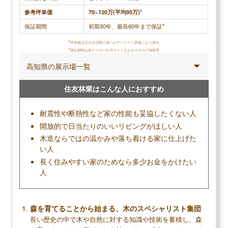
低価格で性能の良い家が建てられる
参考坪単価
70~120万(平均95万)*
大手含めても最高クラスの断熱性を実現できる
保証期間
初期30年、最長60年まで保証*
耐震性も平均以上
*
坪単価は注文住宅購入者へのアンケート調査により算出
*
保証期間は各メーカー公式サイトおよびカタログ値参照
高知県の展示場一覧
デメリット
住友林業はこんな人におすすめ
保証、アフターサービスが少し物足りない
耐震性や断熱性など家の性能も妥協したくない人
フランチャイズ展開しており工務店によりサー
開放的で日当たりのいいリビングがほしい人
ビスに差がある
木造ならではの温かみや落ち着ける家に仕上げた
設立が浅く、施工実績が比較的少ない
い人
長く住みやすい家のためなら多少お金をかけたい
人
無料+3分で完了
【LIFULL公式】
森を育てることから始まる、木のスペシャリスト集団
カタログを一括で取り寄せる
長い歴史の中で木や自然に対する知識や技術を蓄積し、森