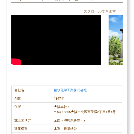
口コミ評判平均
4.3 (10件)
スクロールできます
スクロールできます
大和ハウスの読まれている記事
▶
大和ハウス評判は？建てた人に聞きました
40代男性
▶
大和ハウスの坪単価はいくら？
▶
大和ハウスで建てて後悔した点、良かった点は？
建物のハード自体はしっかりしていると思います。
一般ハウス
安心して住める建物です。会社自体しっかりしてい
我が家は軽
るのでしょう。 ただ、セールスや設計については担
性、耐震性
当によって実力にばらつきがあるように思います。
だ、一つメ
年功序列の大企業なので、現場にいる人は若くて経
あります。
験の少ない人が多いからだと思います。私は収納、
き戸を多用
会社名
積水化学工業株式会社
外構の提案力がない担当にあたり、妻が泣いてま
部品で、壊
創業
1947年
す。。 アフターフォローは弱いです。ルールに決め
閉まらなく
住所
大阪本社：
られたことをやるだけです。 値段はなんでも高いで
なる。また
〒530-8565大阪市北区西天満2丁目4番4号
す。高い理由は国内生産、固定費が高いのでしょ
で引き戸を
施工エリア
全国（沖縄県を除く）
う。プライドも高いです。
す。
建築構造
木造、軽量鉄骨