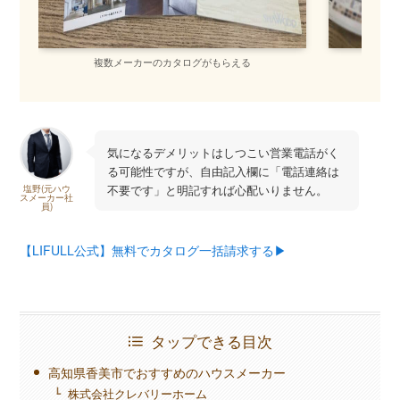
複数メーカーのカタログがもらえる
間
気になるデメリットはしつこい営業電話がく
る可能性ですが、自由記入欄に「電話連絡は
不要です」と明記すれば心配いりません。
塩野(元ハウ
スメーカー社
員)
【LIFULL公式】無料でカタログ一括請求する▶︎
タップできる目次
高知県香美市でおすすめのハウスメーカー
株式会社クレバリーホーム