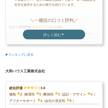
住宅を提供するための努力を続けています。
デメリット
＼一建設の口コミ評判／
高価格で経済的に負担が大きい
口コミ評判平均
3.6 (14件)
ウッドショックによる価格変動を受けやすい
スクロールできます
詳しく読む
無料+3分で完了
40代女性
【LIFULL公式】
▶ランキングに戻る
カタログを一括で取り寄せる
見た目はとても自分の好みになったので満足してい
飯田ホール
ますが、建てた時から欠陥があったり、ペンキの跳
安心して相談
大和ハウス工業株式会社
カタログ請求が理想の家づくりの第一歩
ね飛びがあったりして何度も直してもらいました。
が、将来を
家のイメージづくりから始めよう
床の不自然な軋みなどもあり、直してもらっている
な家を注文住
のにまた同じ症状が出たりするので、正直信用はあ
な大きい家
総合評価
3.8
りません。地震が来た時の耐震も不安で仕方がない
齢化と共に
価格
2
耐震性
5
断熱性
3
設計・デザイン
4
住友林業の読まれている記事
です。所々に雑な作業の跡があるので値段が高かっ
バリアフリ
アフターサポート
4
会社の安定性
5
▶
住友林業評判は？建てた人に聞きました
た分割にあいません。冬は寒く、夏は暑いです。隙
た。カウン