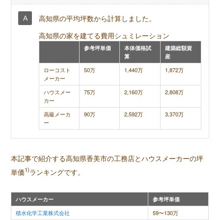
高知県の平均坪数から計算しました。
高知県の家を建てる費用シュミレーション
参考坪単価
本体価格試
建築総額資
算
産
ローコスト
50万
1,440万
1,872万
メーカー
ハウスメー
75万
2,160万
2,808万
カー
高級メーカ
90万
2,592万
3,370万
ー
本記事で紹介する高知県香美市の工務店とハウスメーカーの坪
1)
単価
ランキングです。
ハウスメーカー
参考坪単価
積水化学工業株式会社
59〜130万