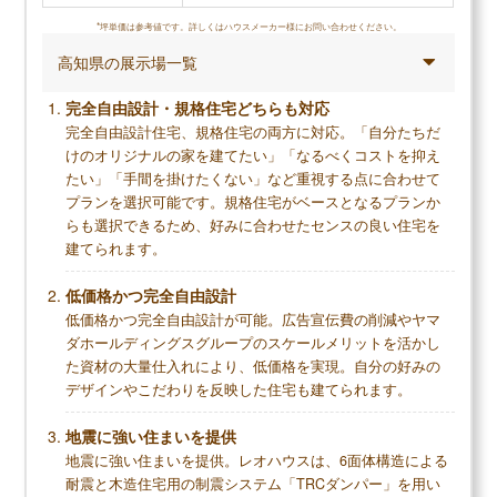
の後のメンテナンスが不要なのでとても気に入って
*坪単価は参考値です。詳しくはハウスメーカー様にお問い合わせください。
います。
高知県の展示場一覧
完全自由設計・規格住宅どちらも対応
調査概要
完全自由設計住宅、規格住宅の両方に対応。「自分たちだ
調査方法：インターネット調査
けのオリジナルの家を建てたい」「なるべくコストを抑え
たい」「手間を掛けたくない」など重視する点に合わせて
調査対象：セキスイハイムで注文住宅を建てた人
プランを選択可能です。規格住宅がベースとなるプランか
らも選択できるため、好みに合わせたセンスの良い住宅を
建てられます。
メリット
低価格かつ完全自由設計
低価格かつ完全自由設計が可能。広告宣伝費の削減やヤマ
構造躯体の多くが工場生産で品質のばらつきが
ダホールディングスグループのスケールメリットを活かし
少なく、工期が短い
た資材の大量仕入れにより、低価格を実現。自分の好みの
鉄骨造特有の高耐震・高耐久な家が建てられる
デザインやこだわりを反映した住宅も建てられます。
実績のある大手だからこその安定性
地震に強い住まいを提供
地震に強い住まいを提供。レオハウスは、6面体構造による
耐震と木造住宅用の制震システム「TRCダンパー」を用い