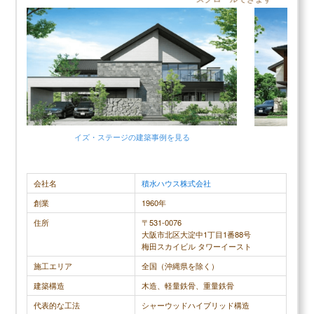
＼大和ハウスの口コミ評判／
口コミ評判平均
3.6 (9件)
スクロールできます
30代女性
現在は、ヘーベルハウスに住んでいますが、結婚す
もっとも不
イズ・ステージ
の建築事例を見る
イ
る前に両親と大和ハウスで実家を建て替えました。
え話し合う
大和ハウスは、大手ハウスメーカーなのでアフター
結果的に希
サービスがしっかりとしていると思い契約しました
今実際に住ん
会社名
積水ハウス株式会社
が、5年もしないうちに2階トイレの壁が膨れ上がっ
のかたは、
創業
1960年
てきたので3回クレームを入れてやっと状況を確認
できる営業
住所
〒531-0076
しに来たもののその後一切来ず、壁を直してくれな
ースにのせ
大阪市北区大淀中1丁目1番88号
梅田スカイビル タワーイースト
いまま現在に至っている最低のハウスメーカーと思
ても後悔して
施工エリア
全国（沖縄県を除く）
っています。耐久性や耐久性は、ヘーベルハウスに
や窓のサイズ
比べて低いだけでなくツーバイフォー住宅よりも低
は静かで暖
建築構造
木造、軽量鉄骨、重量鉄骨
く感じられ、強い台風や地震の際には2階が少し揺
もっとも満
代表的な工法
シャーウッドハイブリッド構造