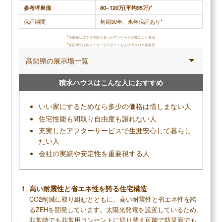
れる感じがあり、神経質な母は不安で台風の際には
寧なところで
参考坪単価
80~120万(平均95万)*
我が家に来る事が度々あります。大和ハウスは、建
ださいます
保証期間
初期30年、永年保証あり*
売住宅の外壁材14mmに比べて26mmと厚いもののヘ
丁寧に見て
*
坪単価は注文住宅購入者へのアンケート調査により算出
ーベルハウスに比べてペラペラなので断熱性や防音
扇の掃除まで
*
保証期間は各メーカー公式サイトおよびカタログ値参照
性が低く、快適に暮らすと言う観点では住宅性能が
は救われて
高知県の展示場一覧
劣っているハウスメーカーです。
があります
積水ハウスはこんな人におすすめ
いい家にするためなら多少の価格は惜しまない人
調査概要
住宅性能も間取り自由度も譲れない人
調査方法：インターネット調査
充実したアフターサービスで生涯安心して暮らし
調査対象：大和ハウスで注文住宅を建てた人
たい人
会社の実績や安定性を重要視する人
メリット
高い耐震性と省エネ性を誇る住宅構造
鉄骨造特有の高耐震・高耐久な家が建てられる
CO2削減に取り組むとともに、高い耐震性と省エネ性を誇
実績のある大手だからこその安定性
るZEHを開発しています。太陽光発電を設置しているため、
非常時でも非常用コンセントに切り替え可能で防災面でも
最長60年の長い保証期間で安心して生活できる