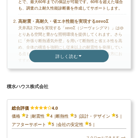
とで、最大60年までの保証が可能です。60年を超えた場合
も、調査の上耐久性能診断書を作成してサポートします。
高耐震・高耐久・省エネ性能を実現するxevoΣ
天井高2.72mを実現する「xevoΣ（ジーヴォシグマ）」はゆ
とりある空間と豊かな照明環境を提供してくれます。さら
に「外張り断熱通気外壁」を用いて断熱性と省エネ性を高
め、全体の構造を強靭にし従来以上の耐震性を発揮してい
る点も魅力。解放感があり心地の良い空間を求める方にお
詳しく読む
すすめ。
最高等級の耐震性能！
木造と鉄骨造の両方で家づくりで、どちらも最高等級の耐
積水ハウス株式会社
震性能に対応しています。トリプルコンバインドシステム
という耐震システムを採用している鉄骨造は、地震に強く
大きな損害を与える縦揺れの被害にも対応可能です。実大
三次元震動破壊施設（E-ディフェンス）にて、震度7に相当
総合評価
4.0
する175kineもの地震波に設定した実大耐震実験をクリアす
価格
2
耐震性
4
断熱性
3
設計・デザイン
5
るなど、耐震性の高さも実証されています。
アフターサポート
5
会社の安定性
5
スクロールできます