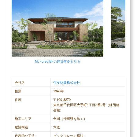
30代女性
深く深く調べていくうちに、断熱性はもとより気密
性をしっかりと検査して数値化しているハウスメー
カーがとても少ないことを知り、興味を持ち始めま
した。 ハウスメーカーは質はもちろんですが、良さ
G
をしっかりと把握している営業さんとの出会いもか
MyForestBF
の建築事例を見る
なり重要だと思います
会社名
住友林業株式会社
調査概要
創業
1948年
調査方法：インターネット調査
住所
〒100-8270
調査対象：クレバリーホームで注文住宅を建てた人
東京都千代田区大手町1丁目3番2号（経団連
会館）
施工エリア
全国（沖縄県を除く）
建築構造
木造
メリット
代表的な工法
ビッグフレーム構法