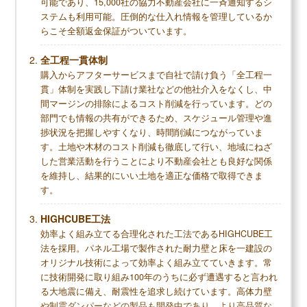
し、安心できます！
可能であり、15,000社の協力不動産会社に一斉通知するシ
ステムも利用可能。圧倒的な仕入れ情報を管理しているか
らこそ全額返金保証がついています。
調査概要
全工程一貫体制
購入からアフターサービスまで自社で請け負う「全工程一
調査方法：インターネット調査
貫」体制を実践し下請け業社などの他社介入をなくし、中
調査対象：住友林業で注文住宅を建てた人
間マージンの排除によるコスト削減を行っています。どの
部門でも情報の共有ができるため、スケジュール管理や進
捗状況を把握しやすくなり、時間削減につながっていま
す。土地や木材のコスト削減も徹底して行い、地域にねざ
メリット
した営業活動を行うことにより不動産会社とも良好な関係
を維持し、結果的にいい土地を適正な価格で取得できま
高い耐震性と断熱性で安全で快適な暮らしがで
す。
きる
柱や壁のない広々とした空間作りが得意で間取
HIGHCUBE工法
りの自由度も高い
効率よく組み立てる合理化された工法であるHIGHCUBE工
保証と点検が充実していて長く安心して暮らせ
法を採用。パネル工場で製作された耐力壁と床を一建設の
る
オリジナル技術によって効率よく組み立てていきます。常
床や内装ドアなどで選べる木材の種類が多い
に技術開発に取り組み100年のうちに必ず遭遇すると言われ
る大地震に備え、耐震性を追求し続けています。高体力壁
や制震ダンパーなどの製品も開発中であり、より高品質な