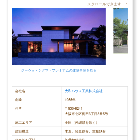
▶
住友林業の坪単価はいくら？
スクロールできます
間が空いていて夏になるとアリが室内に侵入してく
額も安くコ
▶
住友林業で建てて後悔した点、良かった点は？
るところも不満です。結論は、外観は可愛いけれ
ンスも私自
ど、家の中は欠陥が多すぎるので全体的に不満があ
ります。
調査概要
ジー
調査方法：インターネット調査
調査対象：一建設で注文住宅を建てた人
ジーヴォ・シグマ・プレミアムの建築事例を見る
会社名
大和ハウス工業株式会社
一建設公式
創業
1955年
カタログ請求する
無料+3分で完了
住所
〒530-8241
大阪市北区梅田3丁目3番5号
【LIFULL公式】
施工エリア
全国（沖縄県を除く）
カタログを一括で取り寄せる
建築構造
木造、軽量鉄骨、重量鉄骨
代表的な工法
鉄骨軸組構造