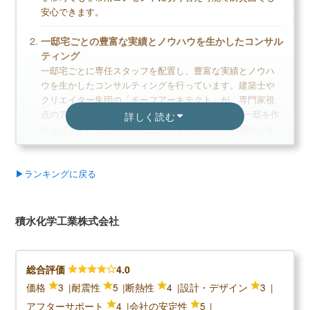
安心できます。
一邸宅ごとの豊富な実績とノウハウを生かしたコンサル
ティング
デメリット
一邸宅ごとに専任スタッフを配置し、豊富な実績とノウハ
ウを生かしたコンサルティングを行っています。建築士や
高価格なので、予算やローンをしっかり検討す
クリエイター集団の「チーフアーキテクト」が、専門家視
る必要あり
点のアドバイスでオーナーと共に世界でただ1つの一邸を作
詳しく読む
木造に比べると断熱性が取りづらい
り上げます。理想の暮らしを実現するためのきめ細かいサ
営業スタッフの対応について不満の口コミがあ
ポートが魅力です。
る
手厚いアフターケアで安心の定期点検
▶ランキングに戻る
住宅購入後の定期点検に力を入れています。長期的にサポ
ートし安心して暮らせるように、引き渡し後から3ヶ月・1
無料+3分で完了
年・2年・5年・10 年・15年・20年・25年に点検を実施して
積水化学工業株式会社
います。専門スタッフによるメンテナンスできちんとした
【LIFULL公式】
管理を行っています。
カタログを一括で取り寄せる
総合評価
4.0
カタログ請求が理想の家づくりの第一歩
価格
3
耐震性
5
断熱性
4
設計・デザイン
3
＼積水ハウスの口コミ評判／
家のイメージづくりから始めよう
アフターサポート
4
会社の安定性
5