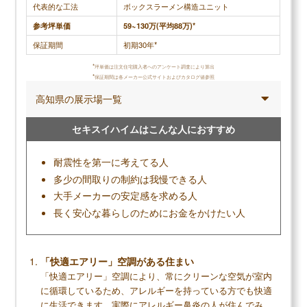
代表的な工法
ボックスラーメン構造ユニット
参考坪単価
59~130万(平均88万)*
調査概要
保証期間
初期30年*
調査方法：インターネット調査
調査対象：積水ハウスで注文住宅を建てた人
*
坪単価は注文住宅購入者へのアンケート調査により算出
*
保証期間は各メーカー公式サイトおよびカタログ値参照
高知県の展示場一覧
セキスイハイムはこんな人におすすめ
メリット
高い耐震性で地震がきても住み続けられる
耐震性を第一に考えてる人
開放感あふれるリビングなど間取りの自由度が
多少の間取りの制約は我慢できる人
高い
大手メーカーの安定感を求める人
性能もデザイン性も一級品の外壁(ベルバーン)
長く安心な暮らしのためにお金をかけたい人
永年保証など手厚いサポートで生涯安心して暮
らせる
「快適エアリー」空調がある住まい
「快適エアリー」空調により、常にクリーンな空気が室内
に循環しているため、アレルギーを持っている方でも快適
デメリット
に生活できます。実際にアレルギー鼻炎の人が住んでみ