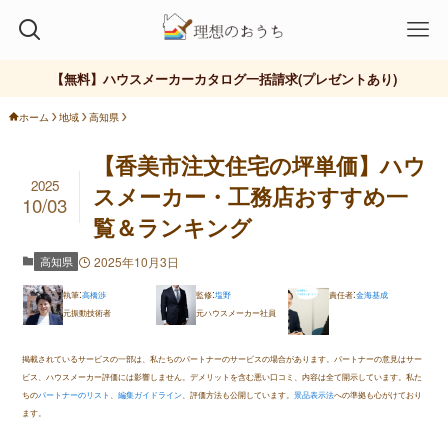
ハウスメーカー
ローコスト
工務店
おしゃれ
【無料】ハウスメーカーカタログ一括請求(プレゼントあり)
ホーム
地域
高知県
【香美市注文住宅の坪単価】ハウ
2025
スメーカー・工務店おすすめ一
10/03
覧＆ランキング
高知県
2025年10月3日
:
:
:
執筆
高橋渉
監修
塩野
責任者
金海基成
元振動技術者
元ハウスメーカー社員
掲載されているサービスの一部は、私たちのパートナーのサービスの場合があります。パートナーの意見はサー
ビス、ハウスメーカー評価には影響しません。デメリットを含む悪い口コミ、内容は全て開示しています。私た
ちの
パートナーのリスト
、
編集ガイドライン
、評価方法も公開しています。
景品表示法
への準拠も心がけており
ます。