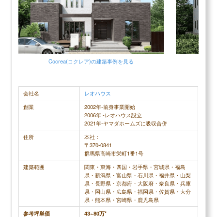
口コミ評判平均
4.0 (9件)
スクロールできます
30代男性
Cocrea(コクレア)の建築事例を見る
やはりセキスイハイムの工場での生産です。精密に
設計ミスが
作られており、品質管理がとても良いです。工場生
が指定したも
会社名
レオハウス
産なので天気に左右されないこともとても気に入っ
て、施工な
創業
2002年-前身事業開始
ています。木造だと建築中どうしても雨天時に雨に
続行。トイ
2006年 -レオハウス設立
当たってしまいますし、腐る可能性もあるのでこの
の位置を設
2021年-ヤマダホームズに吸収合併
点がとても気に入っている部分です。また鉄骨のた
に、お祝い
住所
本社：
〒370-0841
め地震にも強く、岩手では東日本大震災が起きてい
来るなど、色
群馬県高崎市栄町1番1号
ますので、安心して暮らすためにも地震に強いとい
かべに亀裂が
建築範囲
関東・東海・四国・岩手県・宮城県・福島
うところがとても気に入っています。また外壁はタ
てたら建て
県・新潟県・富山県・石川県・福井県・山梨
イルにしたことがとても良かったなと感じていま
来たことは、
県・長野県・京都府・大阪府・奈良県・兵庫
県・岡山県・広島県・福岡県・佐賀県・大分
す。タイルにしたことで初期費用は増えてしまいま
県・熊本県・宮崎県・鹿児島県
したが、やはり傷がつかない、または目立たず、そ
参考坪単価
43~80万*