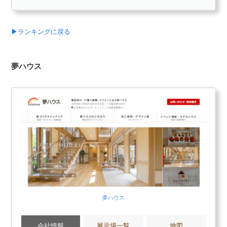
太陽光発電システムの搭載によりゼロエネルギーの暮らし
営業や工務スタッフが忙しくて対応が悪い口コ
も可能です。無垢の木の優しさを五感で実感しながら、健
ミがある
康的な暮らせます。
▶ランキングに戻る
骨太の構造と耐震無垢構造
無料+3分で完了
構造体に100％無垢材を使用し、無垢材では難しいと言われ
夢ハウス
ていた長期優良住宅構造計算をクリアします。オリジナル
【LIFULL公式】
開発の無垢床下地材を使用した耐震無垢構造により、大地
カタログを一括で取り寄せる
震にも耐え得る耐震性能を実現。地元八溝山系の無垢材の
頼れる骨太の構造で、高い品質と安心感を提供します。
カタログ請求が理想の家づくりの第一歩
家のイメージづくりから始めよう
棟匠公式
カタログ請求する
タマホームの読まれている記事
大手ハウスメーカーと一緒に
▶
タマホーム評判は？建てた人に聞きました
【無料3分】カタログ一括請求する
▶
タマホームの坪単価はいくら？
夢ハウス
▶
タマホームで建てて後悔した点、良かった点は？
会社情報
展示場一覧
地図