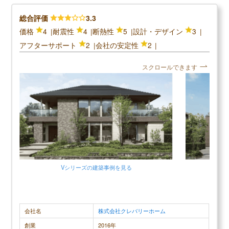
総合評価
3.3
＼パナソニックホームズの口コミ評判／
価格
4
耐震性
4
断熱性
5
設計・デザイン
3
アフターサポート
2
会社の安定性
2
口コミ評判平均
4.3 (4件)
スクロールできます
スクロールできます
30代男性
ほとんど希望していた要望を反映してもらうことが
地震の時に
できたので、注文住宅を依頼して本当に良かったと
た事がある
思えています。ただし、当初の計画よりも若干違っ
ので満足し
てしまった部分があったので、その点に関してだけ
ソニック製
Vシリーズの建築事例を見る
は残念に思うこともあります。しかし、一番希望し
ます。お家
ていた耐震性に関しては申し分ないくらいの出来だ
天井が低か
ったので、高い技術力と要望を聞き入れてくれる柔
した。
会社名
株式会社クレバリーホーム
軟な対応力にとても満足しています。値段に関して
は予算オーバーしてしまいましたが、なるべく予算
創業
2016年