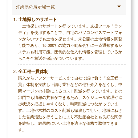
沖縄県の展示場一覧
調査概要
調査方法：インターネット調査
土地探しのサポート
調査対象：クレバリーホームで注文住宅を建てた人
土地探しのサポートを行っています。支援ツール「ラン
ディ」を使用することで、自宅のパソコンやスマートフォ
ンからいつでも土地を探せます。未公開の土地情報を閲覧
可能であり、15,000社の協力不動産会社に一斉通知するシ
メリット
ステムも利用可能。圧倒的な仕入れ情報を管理しているか
らこそ全額返金保証がついています。
低価格で性能の良い家が建てられる
大手含めても最高クラスの断熱性を実現できる
全工程一貫体制
耐震性も平均以上
購入からアフターサービスまで自社で請け負う「全工程一
貫」体制を実践し下請け業社などの他社介入をなくし、中
間マージンの排除によるコスト削減を行っています。どの
部門でも情報の共有ができるため、スケジュール管理や進
捗状況を把握しやすくなり、時間削減につながっていま
デメリット
す。土地や木材のコスト削減も徹底して行い、地域にねざ
した営業活動を行うことにより不動産会社とも良好な関係
保証、アフターサービスが少し物足りない
を維持し、結果的にいい土地を適正な価格で取得できま
フランチャイズ展開しており工務店によりサー
す。
ビスに差がある