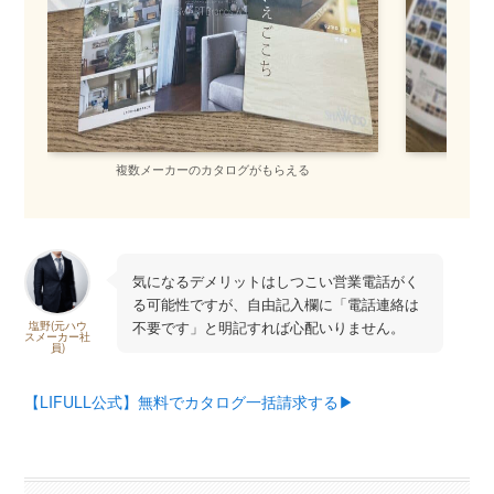
複数メーカーのカタログがもらえる
間
気になるデメリットはしつこい営業電話がく
る可能性ですが、自由記入欄に「電話連絡は
不要です」と明記すれば心配いりません。
塩野(元ハウ
スメーカー社
員)
【LIFULL公式】無料でカタログ一括請求する▶︎