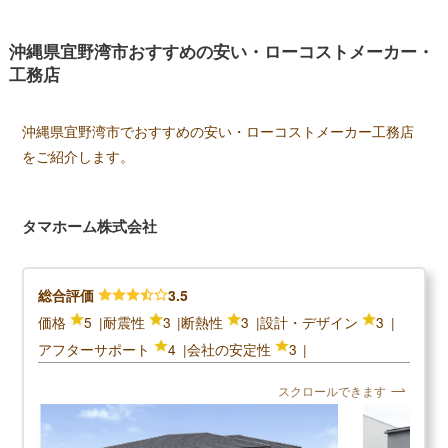
日の宿泊体験が可能です。実際の間取りを確認したり設備
に触れたりすることで、住み心地を体感できます。対象の
沖縄県宜野湾市おすすめの安い・ローコストメーカー・
モデルハウスが近くにある場合は、建てる前にイメージを
工務店
掴めるためおすすめです。自然エネルギーを採り入れたプ
ランニングにより環境にも、家計にもやさしい住まいを提
供し、省エネルギーによる環境負荷削減の推進に力を入れ
沖縄県宜野湾市でおすすめの安い・ローコストメーカー工務店
ています。
をご紹介します。
＼アイダ設計の口コミ評判／
タマホーム株式会社
口コミ評判平均
4.0 (4件)
スクロールできます
総合評価
3.5
価格
5
耐震性
3
断熱性
3
設計・デザイン
3
30代女性
アフターサポート
4
会社の安定性
3
冷暖房の利きが良い →以前住んでいたアパートと比
まずまず満
スクロールできます
較して、光熱費半分程度まで落ちました ・遮音性が
柔らかい方
高い →さすがに救急車のサイレントや改造バイクの
格も驚くほ