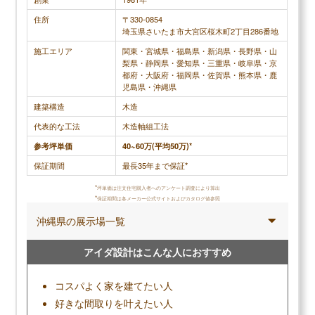
カタログ請求する
住所
〒330-0854
無料+3分で完了
埼玉県さいたま市大宮区桜木町2丁目286番地
【LIFULL公式】
施工エリア
関東・宮城県・福島県・新潟県・長野県・山
梨県・静岡県・愛知県・三重県・岐阜県・京
カタログを一括で取り寄せる
都府・大阪府・福岡県・佐賀県・熊本県・鹿
児島県・沖縄県
カタログ請求が理想の家づくりの第一歩
建築構造
木造
家のイメージづくりから始めよう
代表的な工法
木造軸組工法
参考坪単価
40~60万(平均50万)*
保証期間
最長35年まで保証*
一建設の読まれている記事
▶
一建設評判のユーザー投稿を見る
*
坪単価は注文住宅購入者へのアンケート調査により算出
*
保証期間は各メーカー公式サイトおよびカタログ値参照
▶
一建設の坪単価はいくら？建てた人に聞きました
沖縄県の展示場一覧
▶
一建設で建てて後悔した点、良かった点は？
アイダ設計はこんな人におすすめ
コスパよく家を建てたい人
好きな間取りを叶えたい人