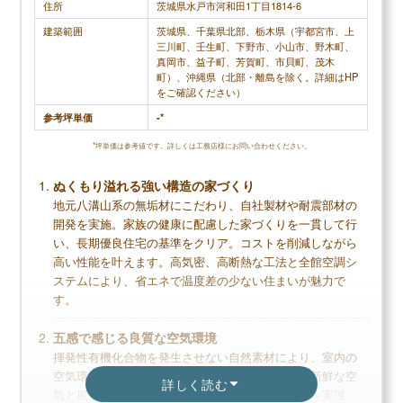
住所
茨城県水戸市河和田1丁目1814-6
調査概要
建築範囲
茨城県、千葉県北部、栃木県（宇都宮市、上
三川町、壬生町、下野市、小山市、野木町、
調査方法：インターネット調査
真岡市、益子町、芳賀町、市貝町、茂木
調査対象：タマホームで注文住宅を建てた人
町）、沖縄県（北部・離島を除く。詳細はHP
をご確認ください）
参考坪単価
-*
*坪単価は参考値です。詳しくは工務店様にお問い合わせください。
メリット
ぬくもり溢れる強い構造の家づくり
コストと住宅性能を両立できる
地元八溝山系の無垢材にこだわり、自社製材や耐震部材の
設計力があり、希望の間取りが実現しやすい
開発を実施。家族の健康に配慮した家づくりを一貫して行
最長60年と大手メーカーレベルの保証期間
い、長期優良住宅の基準をクリア。コストを削減しながら
高い性能を叶えます。高気密、高断熱な工法と全館空調シ
ステムにより、省エネで温度差の少ない住まいが魅力で
す。
デメリット
五感で感じる良質な空気環境
揮発性有機化合物を発生させない自然素材により、室内の
突出したウリがない
空気環境を良質に保ちます。計画換気により常に新鮮な空
広告やチラシ等に記載されている価格では建た
詳しく読む
気と風を室内に巡らせることで、健やかな住環境を実現。
ない口コミがある