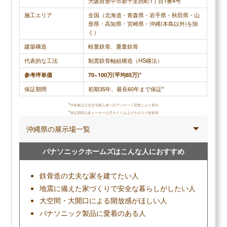
大阪府豊中市新千里西町1丁目1番4号
施工エリア
全国（北海道・青森県・岩手県・秋田県・山
形県・高知県・宮崎県・沖縄(本島以外)を除
く）
建築構造
軽量鉄骨、重量鉄骨
代表的な工法
制震鉄骨軸組構造（HS構法）
参考坪単価
70~100万(平均85万)*
保証期間
初期35年、最長60年まで保証*
*
坪単価は注文住宅購入者へのアンケート調査により算出
*
保証期間は各メーカー公式サイトおよびカタログ値参照
沖縄県の展示場一覧
パナソニックホームズはこんな人におすすめ
鉄骨造の丈夫な家を建てたい人
地震に備えた家づくりで安全な暮らしがしたい人
大空間・大開口による開放感がほしい人
パナソニック製品に愛着のある人