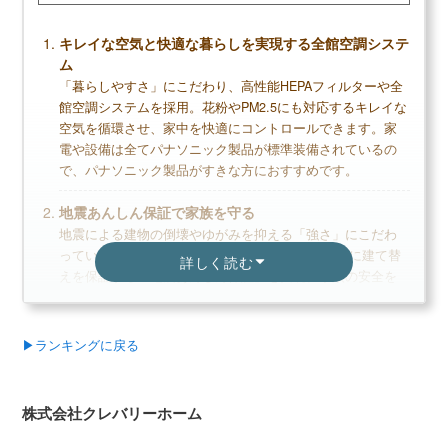
キレイな空気と快適な暮らしを実現する全館空調システ
ム
「暮らしやすさ」にこだわり、高性能HEPAフィルターや全
館空調システムを採用。花粉やPM2.5にも対応するキレイな
空気を循環させ、家中を快適にコントロールできます。家
電や設備は全てパナソニック製品が標準装備されているの
で、パナソニック製品がすきな方におすすめです。
地震あんしん保証で家族を守る
地震による建物の倒壊やゆがみを抑える「強さ」にこだわ
っています。万一の地震による全壊•大規模半壊時に建て替
詳しく読む
えを保証する「地震あんしん保証」を実現。家族の安全を
守るためにも、建物の強さは非常に重要なポイントです。
豊富な商品ラインナップで多様なニーズに対応
▶ランキングに戻る
多くのニーズに対応するために商品ラインナップが豊富で
あり、平家から多層階住宅まで幅広く対応しています。敷
地や空間を有効活用できる「マルチモジュールシステム」
株式会社クレバリーホーム
を採用しており、変形地や部屋のスタイルにこだわりたい
人にもおすすめです。