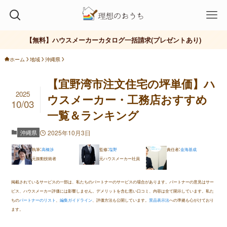
ハウスメーカー
ローコスト
工務店
おしゃれ
【無料】ハウスメーカーカタログ一括請求(プレゼントあり)
ホーム
地域
沖縄県
【宜野湾市注文住宅の坪単価】ハ
2025
ウスメーカー・工務店おすすめ
10/03
一覧＆ランキング
沖縄県
2025年10月3日
:
:
:
執筆
高橋渉
監修
塩野
責任者
金海基成
元振動技術者
元ハウスメーカー社員
掲載されているサービスの一部は、私たちのパートナーのサービスの場合があります。パートナーの意見はサー
ビス、ハウスメーカー評価には影響しません。デメリットを含む悪い口コミ、内容は全て開示しています。私た
ちの
パートナーのリスト
、
編集ガイドライン
、評価方法も公開しています。
景品表示法
への準拠も心がけており
ます。