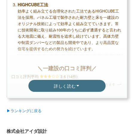
設立が浅く、施工実績が比較的少ない
HIGHCUBE工法
効率よく組み立てる合理化された工法であるHIGHCUBE工
法を採用。パネル工場で製作された耐力壁と床を一建設の
オリジナル技術によって効率よく組み立てていきます。常
無料+3分で完了
に技術開発に取り組み100年のうちに必ず遭遇すると言われ
【LIFULL公式】
る大地震に備え、耐震性を追求し続けています。高体力壁
や制震ダンパーなどの製品も開発中であり、より高品質な
カタログを一括で取り寄せる
住宅を提供するための努力を続けています。
カタログ請求が理想の家づくりの第一歩
家のイメージづくりから始めよう
＼一建設の口コミ評判／
口コミ評判平均
3.6 (14件)
スクロールできます
詳しく読む
クレバリーホームの読まれている記事
▶
クレバリーホーム評判は？建てた人に聞きました
▶
クレバリーホームの坪単価はいくら？
40代女性
▶
クレバリーホームで建てて後悔した点、良かった点
▶ランキングに戻る
は？
見た目はとても自分の好みになったので満足してい
飯田ホール
ますが、建てた時から欠陥があったり、ペンキの跳
安心して相談
株式会社アイダ設計