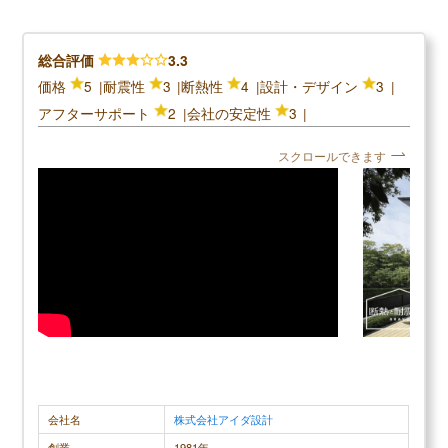
ね飛びがあったりして何度も直してもらいました。
が、将来を
床の不自然な軋みなどもあり、直してもらっている
な家を注文住
のにまた同じ症状が出たりするので、正直信用はあ
な大きい家
総合評価
3.3
りません。地震が来た時の耐震も不安で仕方がない
齢化と共に
価格
5
耐震性
3
断熱性
4
設計・デザイン
3
です。所々に雑な作業の跡があるので値段が高かっ
バリアフリ
アフターサポート
2
会社の安定性
3
た分割にあいません。冬は寒く、夏は暑いです。隙
た。カウン
スクロールできます
間が空いていて夏になるとアリが室内に侵入してく
額も安くコ
るところも不満です。結論は、外観は可愛いけれ
ンスも私自
ど、家の中は欠陥が多すぎるので全体的に不満があ
ります。
調査概要
調査方法：インターネット調査
調査対象：一建設で注文住宅を建てた人
会社名
株式会社アイダ設計
一建設公式
創業
1981年