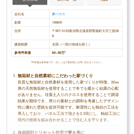
会社名
夢ハウス
創業
1996年
住所
〒957-0122新潟県北蒲原郡聖籠町大字三賀28
8
建築範囲
全国（一部の地域を除く）
参考坪単価
60~90万*
*坪単価は参考値です。詳しくは工務店様にお問い合わせください。
無垢材と自然素材にこだわった家づくり
良質な無垢材と自然素材を使用した家づくりが特徴。30㎜
厚の天然無垢材を使用することで冬でも暖かく結露の心配
がありません。珪藻土入りのクロスを使用することで調湿
効果が期待でき、周りの素材との調和を考慮したデザイン
性に優れた壁紙を提供可能です。耐震性にも独自の工法を
導入しており、パネル工法で強さを3.3倍にし、軸組工法に
現代の技術を組み合わせることで住む人を守ります。
自由設計とリセット住宅で夢を形に