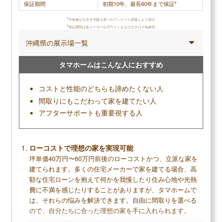
保証期間
初期10年、最長60年まで保証*
低価格で性能の良い家が建てられる
*
坪単価は注文住宅購入者へのアンケート調査により算出
設計力があり、希望の間取りが実現しやすい
*
保証期間は各メーカー公式サイトおよびカタログ値参照
創業40年以上のノウハウがある
沖縄県の展示場一覧
タマホームはこんな人におすすめ
デメリット
コストと性能のどちらも諦めたくない人
間取りにもこだわって家を建てたい人
ローコストゆえ、保証がやや物足りない
アフターサポートも重要視する人
デザイン性は平均程度
施工エリアが限られる
ローコストで理想の家を実現可能
坪単価40万円〜60万円前後のローコストかつ、立派な家を
無料+3分で完了
建てられます。多くの住宅メーカーで家を建てる場合、高
額な住宅ローンを抱えて何かを我慢したり住み心地や光熱
【LIFULL公式】
費に不満を感じたりすることがありますが、タマホームで
カタログを一括で取り寄せる
は、それらの悩みを解決できます。自由に間取りを選べる
ので、自分たちに合った理想の家を手に入れられます。
カタログ請求が理想の家づくりの第一歩