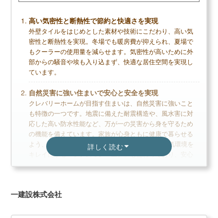
高い気密性と断熱性で節約と快適さを実現
デメリット
外壁タイルをはじめとした素材や技術にこだわり、高い気
密性と断熱性を実現。冬場でも暖房費が抑えられ、夏場で
ローコストでは建てられない
もクーラーの使用量を減らせます。気密性が高いために外
断熱性はそこまで高くない
部からの騒音や埃も入り込まず、快適な居住空間を実現し
パナソニック製品しか選べない部分がある
ています。
自然災害に強い住まいで安心と安全を実現
クレバリーホームが目指す住まいは、自然災害に強いこと
無料+3分で完了
も特徴の一つです。地震に備えた耐震構造や、風水害に対
【LIFULL公式】
応した高い防水性能など、万が一の災害から身を守るため
の機能を備えています。家族が心身ともに健康で暮らせる
カタログを一括で取り寄せる
よう、全熱交換型24時間換気システムや室内の空気環境を
詳しく読む
キレイにする「シアスミン・エア」も備わっており、安心
カタログ請求が理想の家づくりの第一歩
と安全を実現しています。
家のイメージづくりから始めよう
人生のパートナーとして、豊かな暮らしをサポート
一建設株式会社
人生のパートナーとして、お客様の思いを形にしていま
す。住まいの設計や間取りはもちろん、家族のライフスタ
パナソニックホームズの読まれている記事
イルに合わせた提案だけでなく収納に関してのきめ細かい