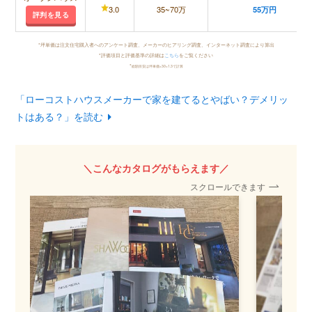
3.0
35~70万
55万円
評判を見る
*坪単価は注文住宅購入者へのアンケート調査、メーカーのヒアリング調査、インターネット調査により算出
*評価項目と評価基準の詳細は
こちら
をご覧ください
*
総額目安は坪単価×30×1.3で計算
「ローコストハウスメーカーで家を建てるとやばい？デメリッ
トはある？」を読む
＼こんなカタログがもらえます／
スクロールできます