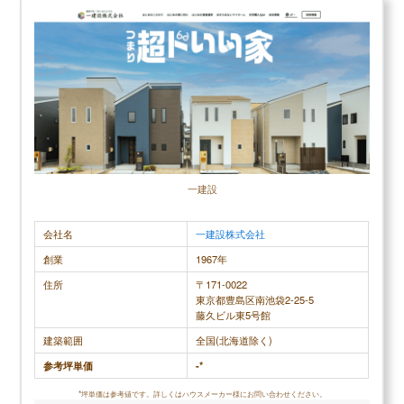
▶
パナソニックホームズ評判は？建てた人に聞きました
提案など豊かな暮らしを実現するお手伝いをしています。
▶
パナソニックホームズの坪単価はいくら？
▶
パナソニックホームズで建てて後悔した点、良かった
＼クレバリーホームの口コミ評判／
点は？
口コミ評判平均
3.0 (1件)
スクロールできます
30代女性
一建設
会社名
一建設株式会社
深く深く調べていくうちに、断熱性はもとより気密
性をしっかりと検査して数値化しているハウスメー
創業
1967年
カーがとても少ないことを知り、興味を持ち始めま
住所
〒171-0022
東京都豊島区南池袋2-25-5
した。 ハウスメーカーは質はもちろんですが、良さ
藤久ビル東5号館
をしっかりと把握している営業さんとの出会いもか
建築範囲
全国(北海道除く)
なり重要だと思います
参考坪単価
-*
*坪単価は参考値です。詳しくはハウスメーカー様にお問い合わせください。