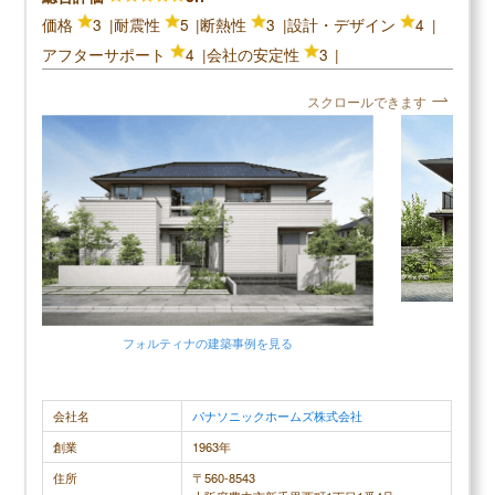
価格
3
耐震性
5
断熱性
3
設計・デザイン
4
アフターサポート
4
会社の安定性
3
スクロールできます
フォルティナの建築事例を見る
会社名
パナソニックホームズ株式会社
創業
1963年
住所
〒560-8543