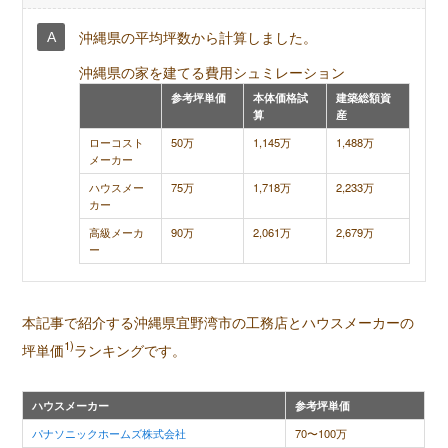
沖縄県の平均坪数から計算しました。
沖縄県の家を建てる費用シュミレーション
参考坪単価
本体価格試
建築総額資
算
産
ローコスト
50万
1,145万
1,488万
メーカー
ハウスメー
75万
1,718万
2,233万
カー
高級メーカ
90万
2,061万
2,679万
ー
本記事で紹介する沖縄県宜野湾市の工務店とハウスメーカーの
1)
坪単価
ランキングです。
ハウスメーカー
参考坪単価
パナソニックホームズ株式会社
70〜100万