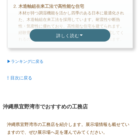
木造軸組在来工法で高性能な住宅
家のイメージづくりから始めよう
木材が持つ調湿機能を活かし四季のある日本に最適化され
た、木造軸組在来工法を採用しています。耐震性や断熱
性・気密性に優れており、高性能な住宅を建てられます。
アイダ設計の読まれている記事
経験豊富なスタッフが最適なデザインプランを提案してく
詳しく読む
▶
アイダ設計評判は？建てた人に聞きました
れるので、初めての家づくりでも安心して任せられます。
▶
アイダ設計の坪単価はいくら？
省エネ地域区分に対応した住宅
▶
アイダ設計で建てて後悔した点、良かった点は？
日本全国の省エネ地域区分に対応した商品ラインナップを
▶ランキングに戻る
揃えています。地域に合わせた住宅を提供することで、省
エネ性を高め、光熱費の節約にも繋げます。自社で住宅建
⇧ 目次に戻る
築に関わるほとんどの工程を完結しているため、コストを
抑えつつ高品質な住まいづくりが可能です。
＼タマホームの口コミ評判／
沖縄県宜野湾市でおすすめの工務店
口コミ評判平均
4.1 (10件)
スクロールできます
沖縄県宜野湾市の工務店を紹介します。展示場情報も載せてい
ますので、ぜひ展示場へ足を運んでみてください。