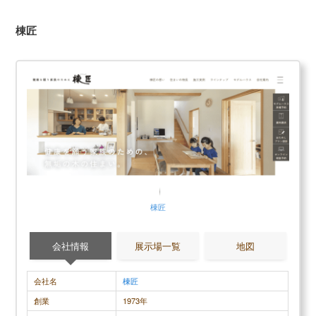
30代女性
棟匠
前から評判は聞いていたのでとても期待していまし
住んでみて
たが、実際に利用してみて期待を上回るような注文
います。ほ
住宅を手にすることができたのでとても満足してい
さんと話を
ます。 自由設計の方針を掲げている通り、どのよう
り、それを
な要望に対しても真摯な対応で向き合ってくれまし
た。ただ、
たし、予算を上回らないようにじっくりと話し合う
ることにな
機会が得られたので安心感さえ感じられました。 ま
個々の事情
た、耐震性の高さに関しては希望していた以上の仕
うにかなら
上がりでとても満足できているので、これから地震
もちました
棟匠
が来ても怖くないと思えるくらい丈夫な家を買えた
していた部
と確信しています。アフターケアもばっちりで無料
ーズに進ま
相談にも乗ってくれたので、これからは注文住宅を
大問題はな
会社情報
展示場一覧
地図
建てる際にはぜひタマホームをすすめたいと思えて
る点があり
いるくらいです。
会社名
棟匠
創業
1973年