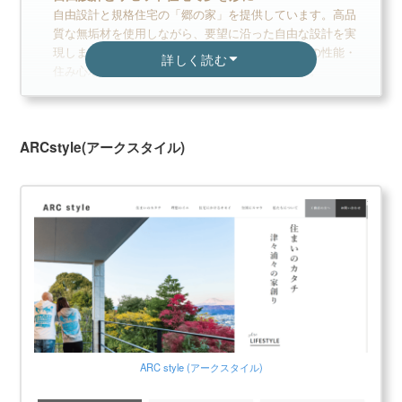
自由設計と規格住宅の「郷の家」を提供しています。高品
質な無垢材を使用しながら、要望に沿った自由な設計を実
現します。大規模リフォームを行い、新築と同等の性能・
詳しく読む
住み心地を提供する「リセット住宅」もあります。
美しく健康的で耐震性にも優れた住宅
自然素材の天然無垢材を使用し、美しく健康的な生活環境
ARCstyle(アークスタイル)
を実現。独自の高度な乾燥技術や経験豊富なノウハウを活
かし、高い耐震性や省エネ性能も実現しています。大震災
でも室外機が外れるだけという実績にもつながっていま
す。
夢ハウス公式
カタログ請求する
大手ハウスメーカーと一緒に
【無料3分】カタログ一括請求する
ARC style (アークスタイル)