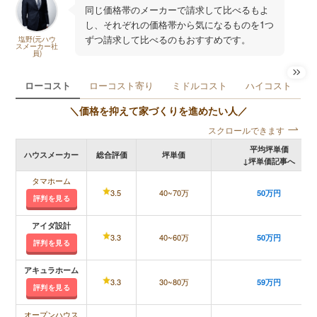
同じ価格帯のメーカーで請求して比べるもよ
し、それぞれの価格帯から気になるものを1つ
ずつ請求して比べるのもおすすめです。
塩野(元ハウ
スメーカー社
員)
ローコスト
ローコスト寄り
ミドルコスト
ハイコスト
＼価格を抑えて家づくりを進めたい人／
スクロールできます
平均坪単価
ハウスメーカー
総合評価
坪単価
↓坪単価記事へ
タマホーム
3.5
40~70万
50万円
評判を見る
アイダ設計
3.3
40~60万
50万円
評判を見る
アキュラホーム
3.3
30~80万
59万円
評判を見る
オープンハウス