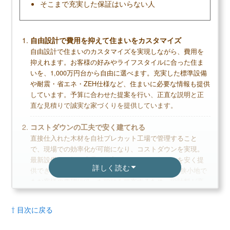
そこまで充実した保証はいらない人
自由設計で費用を抑えて住まいをカスタマイズ
自由設計で住まいのカスタマイズを実現しながら、費用を
抑えれます。お客様の好みやライフスタイルに合った住ま
いを、1,000万円台から自由に選べます。充実した標準設備
や耐震・省エネ・ZEH仕様など、住まいに必要な情報も提供
しています。予算に合わせた提案を行い、正直な説明と正
直な見積りで誠実な家づくりを提供しています。
コストダウンの工夫で安く建てれる
直接仕入れた木材を自社プレカット工場で管理すること
で、現場での効率化が可能になり、コストダウンを実現。
最新設備を一括で大量に仕入することで、住まいを安く提
詳しく読む
供できます。年間2,000棟以上の設計実績があり、狭小地で
もお客様の要望に沿った設計を提案するため、設計料が高
くなることはありません。
⇧ 目次に戻る
ZEH住宅「ブラーボゼネクト」で、住み心地を体感
ZEH住宅「ブラーボゼネクト」では、モデルハウスで1泊2