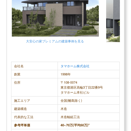
排気音等は聞こえますが、雨の音や目の前の道路を
てもこだわ
通行する車の音などはほぼ聞こえません。ドアを開
が、どこも
けて初めて「今日雨降ってたんだ」と気づくレベ
設計さんは
ル。 ・大容量太陽光パネルはダテじゃない →11kwh
に考えてく
の太陽光パネルが載ってます。毎日アプリで発電量
をリアルタイムでモニタリングできるのですが、１
大安心の家プレミアムの建築事例を見る
日平均1,300〜2,000円程度の売電額になってます(近
年の売電価格の下落具合を見ると、これから建てら
れる方はそうもいかないかもしれません)。
会社名
タマホーム株式会社
創業
1998年
住所
〒108-0074
調査概要
東京都港区高輪3丁目22番9号
調査方法：インターネット調査
タマホーム本社ビル
調査対象：アイダ設計で注文住宅を建てた人
施工エリア
全国(離島除く)
建築構造
木造
代表的な工法
木造軸組工法
参考坪単価
40~70万(平均50万)*
メリット