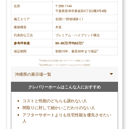
を超えないように担当の方が一生懸命努力して計画
住所
〒299-1144
千葉県君津市東坂田4丁目3番3号4階
してくれる姿を見ていたので、スタッフの接客態度
施工エリア
全国(一部地域除く)
に関しては100点をあげたいくらい素晴らしいと感
じました。
建築構造
木造
代表的な工法
プレミアム・ハイブリッド構法
参考坪単価
50~80万(平均63万)*
調査概要
保証期間
初期10年、最長30年まで保証*
調査方法：インターネット調査
*
坪単価は注文住宅購入者へのアンケート調査により算出
調査対象：パナソニックホームズで注文住宅を建てた人
*
保証期間は各メーカー公式サイトおよびカタログ値参照
沖縄県の展示場一覧
クレバリーホームはこんな人におすすめ
メリット
コストと性能のどちらも譲れない人
地震建て替え保証があるほど地震に強い家
間取りに対して細かいこだわりのない人
大空間・大開口で開放的な暮らし
アフターサポートよりも住宅性能を優先させたい
パナソニック製品で統一感のある空間になる
人