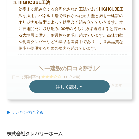
HIGHCUBE工法
効率よく組み立てる合理化された工法であるHIGHCUBE工
法を採用。パネル工場で製作された耐力壁と床を一建設の
オリジナル技術によって効率よく組み立てていきます。常
デメリット
に技術開発に取り組み100年のうちに必ず遭遇すると言われ
る大地震に備え、耐震性を追求し続けています。高体力壁
突出したウリがない
や制震ダンパーなどの製品も開発中であり、より高品質な
広告やチラシ等に記載されている価格では建た
住宅を提供するための努力を続けています。
ない口コミがある
営業や工務スタッフが忙しくて対応が悪い口コ
＼一建設の口コミ評判／
ミがある
口コミ評判平均
3.6 (14件)
スクロールできます
詳しく読む
無料+3分で完了
【LIFULL公式】
40代女性
カタログを一括で取り寄せる
▶ランキングに戻る
見た目はとても自分の好みになったので満足してい
飯田ホール
カタログ請求が理想の家づくりの第一歩
ますが、建てた時から欠陥があったり、ペンキの跳
安心して相談
株式会社クレバリーホーム
家のイメージづくりから始めよう
ね飛びがあったりして何度も直してもらいました。
が、将来を