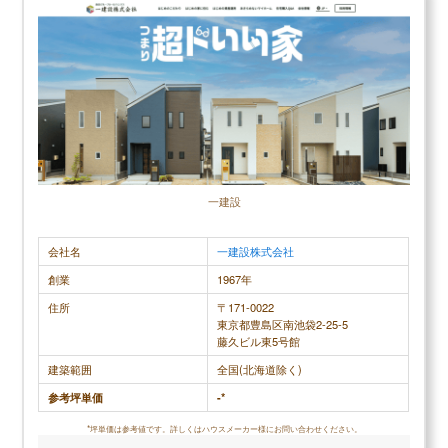
抑えつつ高品質な住まいづくりが可能です。
▶
パナソニックホームズの坪単価はいくら？
▶
パナソニックホームズで建てて後悔した点、良かった
＼タマホームの口コミ評判／
点は？
口コミ評判平均
4.1 (10件)
スクロールできます
30代女性
一建設
前から評判は聞いていたのでとても期待していまし
住んでみて
会社名
一建設株式会社
たが、実際に利用してみて期待を上回るような注文
います。ほ
創業
1967年
住宅を手にすることができたのでとても満足してい
さんと話を
住所
〒171-0022
ます。 自由設計の方針を掲げている通り、どのよう
り、それを
東京都豊島区南池袋2-25-5
藤久ビル東5号館
な要望に対しても真摯な対応で向き合ってくれまし
た。ただ、
建築範囲
全国(北海道除く)
たし、予算を上回らないようにじっくりと話し合う
ることにな
参考坪単価
-*
機会が得られたので安心感さえ感じられました。 ま
個々の事情
た、耐震性の高さに関しては希望していた以上の仕
うにかなら
*坪単価は参考値です。詳しくはハウスメーカー様にお問い合わせください。
上がりでとても満足できているので、これから地震
もちました