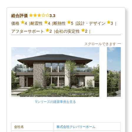
床の不自然な軋みなどもあり、直してもらっている
な家を注文住
のにまた同じ症状が出たりするので、正直信用はあ
な大きい家
総合評価
3.3
タマホームの読まれている記事
りません。地震が来た時の耐震も不安で仕方がない
齢化と共に
価格
4
耐震性
4
断熱性
5
設計・デザイン
3
▶
タマホーム評判は？建てた人に聞きました
です。所々に雑な作業の跡があるので値段が高かっ
バリアフリ
アフターサポート
2
会社の安定性
2
▶
タマホームの坪単価はいくら？
た分割にあいません。冬は寒く、夏は暑いです。隙
た。カウン
▶
タマホームで建てて後悔した点、良かった点は？
スクロールできます
間が空いていて夏になるとアリが室内に侵入してく
額も安くコ
るところも不満です。結論は、外観は可愛いけれ
ンスも私自
ど、家の中は欠陥が多すぎるので全体的に不満があ
ります。
調査概要
調査方法：インターネット調査
Vシリーズの建築事例を見る
調査対象：一建設で注文住宅を建てた人
一建設公式
会社名
株式会社クレバリーホーム