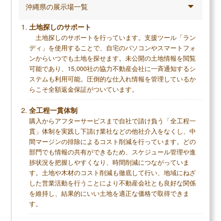
沖縄県の展示場一覧
が来ても怖くないと思えるくらい丈夫な家を買えた
していた部
と確信しています。アフターケアもばっちりで無料
ーズに進ま
土地探しのサポート
相談にも乗ってくれたので、これからは注文住宅を
大問題はな
土地探しのサポートを行っています。支援ツール「ラン
ディ」を使用することで、自宅のパソコンやスマートフォ
建てる際にはぜひタマホームをすすめたいと思えて
る点があり
ンからいつでも土地を探せます。未公開の土地情報を閲覧
いるくらいです。
可能であり、15,000社の協力不動産会社に一斉通知するシ
ステムも利用可能。圧倒的な仕入れ情報を管理しているか
らこそ全額返金保証がついています。
調査概要
全工程一貫体制
調査方法：インターネット調査
購入からアフターサービスまで自社で請け負う「全工程一
調査対象：タマホームで注文住宅を建てた人
貫」体制を実践し下請け業社などの他社介入をなくし、中
間マージンの排除によるコスト削減を行っています。どの
部門でも情報の共有ができるため、スケジュール管理や進
捗状況を把握しやすくなり、時間削減につながっていま
す。土地や木材のコスト削減も徹底して行い、地域にねざ
メリット
した営業活動を行うことにより不動産会社とも良好な関係
コストと住宅性能を両立できる
を維持し、結果的にいい土地を適正な価格で取得できま
す。
設計力があり、希望の間取りが実現しやすい
最長60年と大手メーカーレベルの保証期間