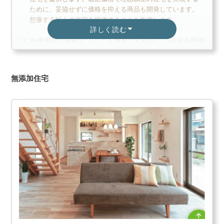
ために、妥協せずに価格を抑える商品も開発しています。
想像する以上の住宅を提供することを約束します。
詳しく読む
自然素材の家創りで人にも地球にもやさしい住宅を提供
自然素材の家創りをコンセプトに、人にも地球にもやさし
い住宅を提供します。自然素材を使用することで、地球環
境への負荷も軽減されます。長く愛せる住宅を提供するこ
無添加住宅
とを目指します。自然素材の家創りで未来へつながる住宅
を提供します。
アークスタイル公式
カタログ請求する
大手ハウスメーカーと一緒に
【無料3分】カタログ一括請求する