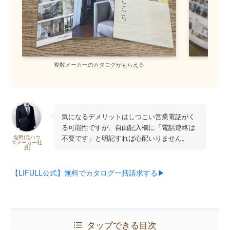
複数メーカーのカタログがもらえる
間
気になるデメリットはしつこい営業電話がく
る可能性ですが、自由記入欄に「電話連絡は
不要です」と明記すれば心配いりません。
塩野(元ハウ
スメーカー社
員)
【LIFULL公式】無料でカタログ一括請求する▶︎
タップできる目次