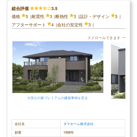
総合評価
3.5
＼パナソニックホームズの口コミ評判／
価格
5
耐震性
3
断熱性
3
設計・デザイン
3
アフターサポート
4
会社の安定性
3
口コミ評判平均
4.3 (4件)
スクロールできます
スクロールできます
30代男性
ほとんど希望していた要望を反映してもらうことが
地震の時に
できたので、注文住宅を依頼して本当に良かったと
た事がある
思えています。ただし、当初の計画よりも若干違っ
ので満足し
てしまった部分があったので、その点に関してだけ
ソニック製
大安心の家プレミアムの建築事例を見る
は残念に思うこともあります。しかし、一番希望し
ます。お家
ていた耐震性に関しては申し分ないくらいの出来だ
天井が低か
ったので、高い技術力と要望を聞き入れてくれる柔
した。
会社名
タマホーム株式会社
軟な対応力にとても満足しています。値段に関して
は予算オーバーしてしまいましたが、なるべく予算
創業
1998年