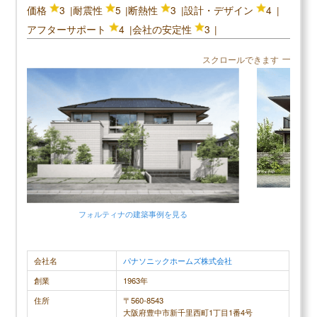
価格
3
耐震性
5
断熱性
3
設計・デザイン
4
アフターサポート
4
会社の安定性
3
スクロールできます
フォルティナの建築事例を見る
会社名
パナソニックホームズ株式会社
創業
1963年
住所
〒560-8543
大阪府豊中市新千里西町1丁目1番4号