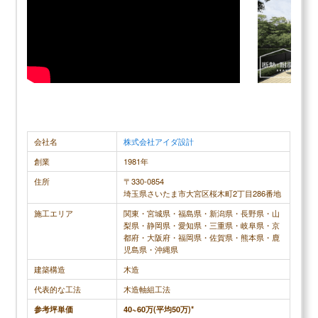
調査概要
調査方法：インターネット調査
調査対象：クレバリーホームで注文住宅を建てた人
メリット
会社名
株式会社アイダ設計
低価格で性能の良い家が建てられる
創業
1981年
大手含めても最高クラスの断熱性を実現できる
住所
〒330-0854
耐震性も平均以上
埼玉県さいたま市大宮区桜木町2丁目286番地
施工エリア
関東・宮城県・福島県・新潟県・長野県・山
梨県・静岡県・愛知県・三重県・岐阜県・京
都府・大阪府・福岡県・佐賀県・熊本県・鹿
児島県・沖縄県
デメリット
建築構造
木造
保証、アフターサービスが少し物足りない
代表的な工法
木造軸組工法
フランチャイズ展開しており工務店によりサー
参考坪単価
40~60万(平均50万)*