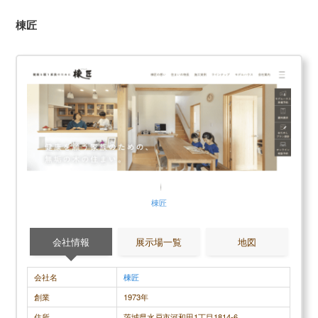
口コミ評判平均
4.0 (4件)
棟匠
スクロールできます
30代女性
冷暖房の利きが良い →以前住んでいたアパートと比
まずまず満
較して、光熱費半分程度まで落ちました ・遮音性が
柔らかい方
高い →さすがに救急車のサイレントや改造バイクの
格も驚くほ
排気音等は聞こえますが、雨の音や目の前の道路を
てもこだわ
通行する車の音などはほぼ聞こえません。ドアを開
が、どこも
棟匠
けて初めて「今日雨降ってたんだ」と気づくレベ
設計さんは
ル。 ・大容量太陽光パネルはダテじゃない →11kwh
に考えてく
の太陽光パネルが載ってます。毎日アプリで発電量
会社情報
展示場一覧
地図
をリアルタイムでモニタリングできるのですが、１
日平均1,300〜2,000円程度の売電額になってます(近
会社名
棟匠
年の売電価格の下落具合を見ると、これから建てら
創業
1973年
れる方はそうもいかないかもしれません)。
住所
茨城県水戸市河和田1丁目1814-6