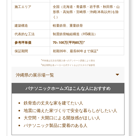
施工エリア
全国（北海道・青森県・岩手県・秋田県・山
形県・高知県・宮崎県・沖縄(本島以外)を除
く）
建築構造
軽量鉄骨、重量鉄骨
代表的な工法
制震鉄骨軸組構造（HS構法）
参考坪単価
70~100万(平均85万)*
保証期間
初期35年、最長60年まで保証*
*
坪単価は注文住宅購入者へのアンケート調査により算出
*
保証期間は各メーカー公式サイトおよびカタログ値参照
沖縄県の展示場一覧
パナソニックホームズはこんな人におすすめ
鉄骨造の丈夫な家を建てたい人
地震に備えた家づくりで安全な暮らしがしたい人
大空間・大開口による開放感がほしい人
パナソニック製品に愛着のある人