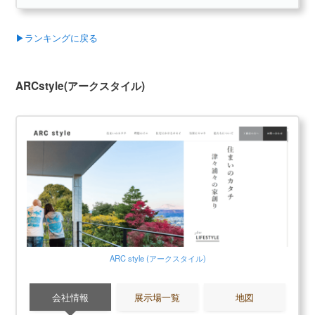
太陽光発電システムの搭載によりゼロエネルギーの暮らし
デザイン性は平均程度
も可能です。無垢の木の優しさを五感で実感しながら、健
施工エリアが限られる
康的な暮らせます。
▶ランキングに戻る
骨太の構造と耐震無垢構造
構造体に100％無垢材を使用し、無垢材では難しいと言われ
無料+3分で完了
ARCstyle(アークスタイル)
ていた長期優良住宅構造計算をクリアします。オリジナル
【LIFULL公式】
開発の無垢床下地材を使用した耐震無垢構造により、大地
カタログを一括で取り寄せる
震にも耐え得る耐震性能を実現。地元八溝山系の無垢材の
頼れる骨太の構造で、高い品質と安心感を提供します。
カタログ請求が理想の家づくりの第一歩
家のイメージづくりから始めよう
棟匠公式
カタログ請求する
大手ハウスメーカーと一緒に
アイダ設計の読まれている記事
▶
アイダ設計評判は？建てた人に聞きました
【無料3分】カタログ一括請求する
ARC style (アークスタイル)
▶
アイダ設計の坪単価はいくら？
▶
アイダ設計で建てて後悔した点、良かった点は？
会社情報
展示場一覧
地図