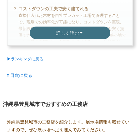
コストダウンの工夫で安く建てれる
直接仕入れた木材を自社プレカット工場で管理すること
で、現場での効率化が可能になり、コストダウンを実現。
最新設備を一括で大量に仕入することで、住まいを安く提
詳しく読む
供できます。年間2,000棟以上の設計実績があり、狭小地で
もお客様の要望に沿った設計を提案するため、設計料が高
くなることはありません。
▶ランキングに戻る
ZEH住宅「ブラーボゼネクト」で、住み心地を体感
ZEH住宅「ブラーボゼネクト」では、モデルハウスで1泊2
日の宿泊体験が可能です。実際の間取りを確認したり設備
⇧ 目次に戻る
に触れたりすることで、住み心地を体感できます。対象の
モデルハウスが近くにある場合は、建てる前にイメージを
掴めるためおすすめです。自然エネルギーを採り入れたプ
ランニングにより環境にも、家計にもやさしい住まいを提
沖縄県豊見城市でおすすめの工務店
供し、省エネルギーによる環境負荷削減の推進に力を入れ
ています。
沖縄県豊見城市の工務店を紹介します。展示場情報も載せてい
ますので、ぜひ展示場へ足を運んでみてください。
＼アイダ設計の口コミ評判／