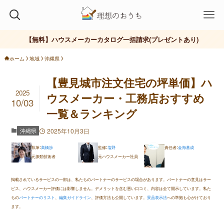
ハウスメーカー
ローコスト
工務店
おしゃれ
【無料】ハウスメーカーカタログ一括請求(プレゼントあり)
ホーム
地域
沖縄県
【豊見城市注文住宅の坪単価】ハ
2025
ウスメーカー・工務店おすすめ
10/03
一覧＆ランキング
沖縄県
2025年10月3日
:
:
:
執筆
高橋渉
監修
塩野
責任者
金海基成
元振動技術者
元ハウスメーカー社員
掲載されているサービスの一部は、私たちのパートナーのサービスの場合があります。パートナーの意見はサー
ビス、ハウスメーカー評価には影響しません。デメリットを含む悪い口コミ、内容は全て開示しています。私た
ちの
パートナーのリスト
、
編集ガイドライン
、評価方法も公開しています。
景品表示法
への準拠も心がけており
ます。