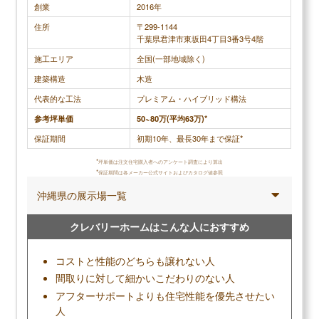
創業
2016年
カタログ請求する
無料+3分で完了
住所
〒299-1144
千葉県君津市東坂田4丁目3番3号4階
【LIFULL公式】
施工エリア
全国(一部地域除く)
カタログを一括で取り寄せる
建築構造
木造
カタログ請求が理想の家づくりの第一歩
代表的な工法
プレミアム・ハイブリッド構法
家のイメージづくりから始めよう
参考坪単価
50~80万(平均63万)*
保証期間
初期10年、最長30年まで保証*
*
一建設の読まれている記事
坪単価は注文住宅購入者へのアンケート調査により算出
*
保証期間は各メーカー公式サイトおよびカタログ値参照
▶
一建設評判のユーザー投稿を見る
沖縄県の展示場一覧
▶
一建設の坪単価はいくら？建てた人に聞きました
▶
一建設で建てて後悔した点、良かった点は？
クレバリーホームはこんな人におすすめ
コストと性能のどちらも譲れない人
間取りに対して細かいこだわりのない人
アフターサポートよりも住宅性能を優先させたい
人