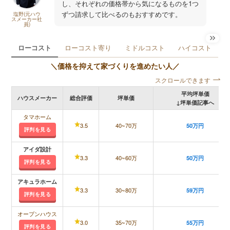
し、それぞれの価格帯から気になるものを1つ
ずつ請求して比べるのもおすすめです。
塩野(元ハウ
スメーカー社
員)
ローコスト
ローコスト寄り
ミドルコスト
ハイコスト
＼価格を抑えて家づくりを進めたい人／
スクロールできます
平均坪単価
ハウスメーカー
総合評価
坪単価
↓坪単価記事へ
タマホーム
3.5
40~70万
50万円
評判を見る
アイダ設計
3.3
40~60万
50万円
評判を見る
アキュラホーム
3.3
30~80万
59万円
評判を見る
オープンハウス
3.0
35~70万
55万円
評判を見る