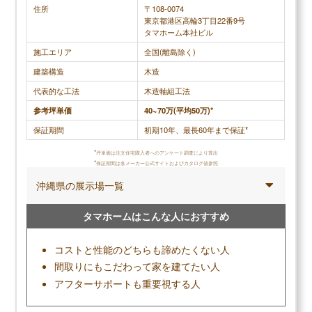
を超えないように担当の方が一生懸命努力して計画
住所
〒108-0074
東京都港区高輪3丁目22番9号
してくれる姿を見ていたので、スタッフの接客態度
タマホーム本社ビル
に関しては100点をあげたいくらい素晴らしいと感
施工エリア
全国(離島除く)
じました。
建築構造
木造
代表的な工法
木造軸組工法
参考坪単価
40~70万(平均50万)*
調査概要
保証期間
初期10年、最長60年まで保証*
調査方法：インターネット調査
調査対象：パナソニックホームズで注文住宅を建てた人
*
坪単価は注文住宅購入者へのアンケート調査により算出
*
保証期間は各メーカー公式サイトおよびカタログ値参照
沖縄県の展示場一覧
タマホームはこんな人におすすめ
メリット
地震建て替え保証があるほど地震に強い家
コストと性能のどちらも諦めたくない人
大空間・大開口で開放的な暮らし
間取りにもこだわって家を建てたい人
パナソニック製品で統一感のある空間になる
アフターサポートも重要視する人