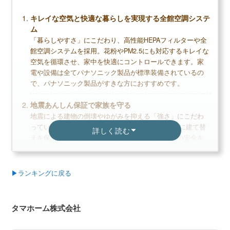
キレイな空気と快適な暮らしを実現する全館空調システ
ム
「暮らしやすさ」にこだわり、高性能HEPAフィルターや全
館空調システムを採用。花粉やPM2.5にも対応するキレイな
空気を循環させ、家中を快適にコントロールできます。家
電や設備は全てパナソニック製品が標準装備されているの
で、パナソニック製品がすきな方におすすめです。
地震あんしん保証で家族を守る
地震による建物の倒壊やゆがみを抑える「強さ」にこだわ
っています。万一の地震による全壊•大規模半壊時に建て替
詳しく読む
えを保証する「地震あんしん保証」を実現。家族の安全を
守るためにも、建物の強さは非常に重要なポイントです。
豊富な商品ラインナップで多様なニーズに対応
▶ランキングに戻る
多くのニーズに対応するために商品ラインナップが豊富で
あり、平家から多層階住宅まで幅広く対応しています。敷
地や空間を有効活用できる「マルチモジュールシステム」
タマホーム株式会社
を採用しており、変形地や部屋のスタイルにこだわりたい
人にもおすすめです。