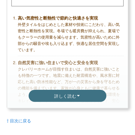
高い気密性と断熱性で節約と快適さを実現
外壁タイルをはじめとした素材や技術にこだわり、高い気
密性と断熱性を実現。冬場でも暖房費が抑えられ、夏場で
もクーラーの使用量を減らせます。気密性が高いために外
部からの騒音や埃も入り込まず、快適な居住空間を実現し
ています。
自然災害に強い住まいで安心と安全を実現
クレバリーホームが目指す住まいは、自然災害に強いこと
も特徴の一つです。地震に備えた耐震構造や、風水害に対
応した高い防水性能など、万が一の災害から身を守るため
の機能を備えています。家族が心身ともに健康で暮らせる
よう、全熱交換型24時間換気システムや室内の空気環境を
詳しく読む
キレイにする「シアスミン・エア」も備わっており、安心
と安全を実現しています。
人生のパートナーとして、豊かな暮らしをサポート
⇧ 目次に戻る
人生のパートナーとして、お客様の思いを形にしていま
す。住まいの設計や間取りはもちろん、家族のライフスタ