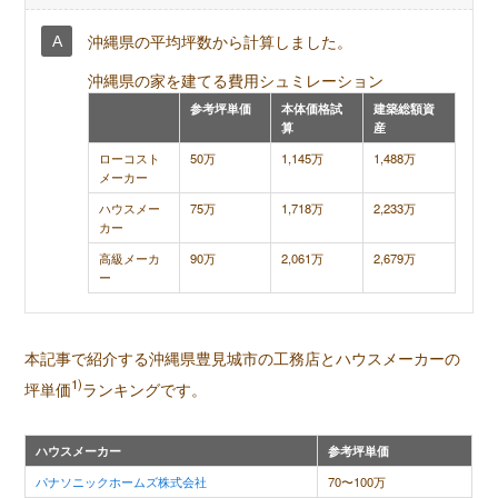
沖縄県の平均坪数から計算しました。
沖縄県の家を建てる費用シュミレーション
参考坪単価
本体価格試
建築総額資
算
産
ローコスト
50万
1,145万
1,488万
メーカー
ハウスメー
75万
1,718万
2,233万
カー
高級メーカ
90万
2,061万
2,679万
ー
本記事で紹介する沖縄県豊見城市の工務店とハウスメーカーの
1)
坪単価
ランキングです。
ハウスメーカー
参考坪単価
パナソニックホームズ株式会社
70〜100万