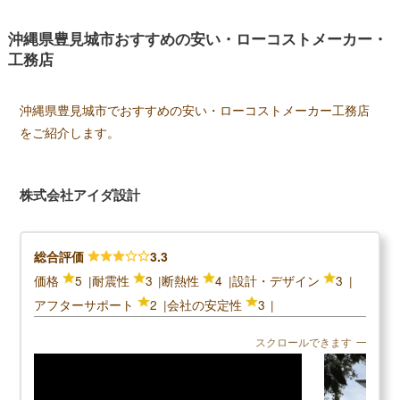
イルに合わせた提案だけでなく収納に関してのきめ細かい
提案など豊かな暮らしを実現するお手伝いをしています。
沖縄県豊見城市おすすめの安い・ローコストメーカー・
工務店
＼クレバリーホームの口コミ評判／
沖縄県豊見城市でおすすめの安い・ローコストメーカー工務店
口コミ評判平均
3.0 (1件)
をご紹介します。
スクロールできます
株式会社アイダ設計
30代女性
深く深く調べていくうちに、断熱性はもとより気密
総合評価
3.3
性をしっかりと検査して数値化しているハウスメー
価格
5
耐震性
3
断熱性
4
設計・デザイン
3
カーがとても少ないことを知り、興味を持ち始めま
アフターサポート
2
会社の安定性
3
した。 ハウスメーカーは質はもちろんですが、良さ
をしっかりと把握している営業さんとの出会いもか
スクロールできます
なり重要だと思います