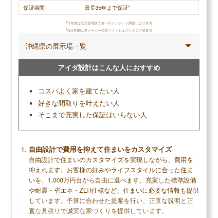
ビスに差がある
保証期間
最長35年まで保証*
設立が浅く、施工実績が比較的少ない
*
坪単価は注文住宅購入者へのアンケート調査により算出
*
保証期間は各メーカー公式サイトおよびカタログ値参照
沖縄県の展示場一覧
無料+3分で完了
【LIFULL公式】
アイダ設計はこんな人におすすめ
カタログを一括で取り寄せる
コスパよく家を建てたい人
好きな間取りを叶えたい人
カタログ請求が理想の家づくりの第一歩
そこまで充実した保証はいらない人
家のイメージづくりから始めよう
自由設計で費用を抑えて住まいをカスタマイズ
クレバリーホームの読まれている記事
自由設計で住まいのカスタマイズを実現しながら、費用を
▶
クレバリーホーム評判は？建てた人に聞きました
抑えれます。お客様の好みやライフスタイルに合った住ま
▶
クレバリーホームの坪単価はいくら？
いを、1,000万円台から自由に選べます。充実した標準設備
▶
クレバリーホームで建てて後悔した点、良かった点
や耐震・省エネ・ZEH仕様など、住まいに必要な情報も提供
は？
しています。予算に合わせた提案を行い、正直な説明と正
直な見積りで誠実な家づくりを提供しています。