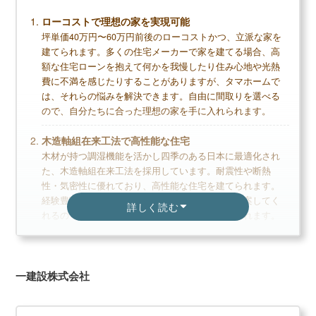
ローコストで理想の家を実現可能
デメリット
坪単価40万円〜60万円前後のローコストかつ、立派な家を
建てられます。多くの住宅メーカーで家を建てる場合、高
ローコストでは建てられない
額な住宅ローンを抱えて何かを我慢したり住み心地や光熱
断熱性はそこまで高くない
費に不満を感じたりすることがありますが、タマホームで
は、それらの悩みを解決できます。自由に間取りを選べる
パナソニック製品しか選べない部分がある
ので、自分たちに合った理想の家を手に入れられます。
木造軸組在来工法で高性能な住宅
無料+3分で完了
木材が持つ調湿機能を活かし四季のある日本に最適化され
た、木造軸組在来工法を採用しています。耐震性や断熱
【LIFULL公式】
性・気密性に優れており、高性能な住宅を建てられます。
カタログを一括で取り寄せる
経験豊富なスタッフが最適なデザインプランを提案してく
詳しく読む
れるので、初めての家づくりでも安心して任せられます。
カタログ請求が理想の家づくりの第一歩
省エネ地域区分に対応した住宅
家のイメージづくりから始めよう
日本全国の省エネ地域区分に対応した商品ラインナップを
一建設株式会社
揃えています。地域に合わせた住宅を提供することで、省
エネ性を高め、光熱費の節約にも繋げます。自社で住宅建
パナソニックホームズの読まれている記事
築に関わるほとんどの工程を完結しているため、コストを
▶
パナソニックホームズ評判は？建てた人に聞きました